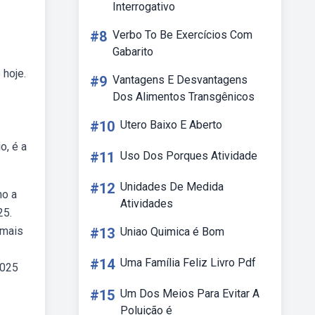
Interrogativo
#8
Verbo To Be Exercícios Com
Gabarito
 hoje.
#9
Vantagens E Desvantagens
Dos Alimentos Transgênicos
#10
Utero Baixo E Aberto
o, é a
#11
Uso Dos Porques Atividade
#12
Unidades De Medida
mo a
Atividades
25.
 mais
#13
Uniao Quimica é Bom
#14
Uma Família Feliz Livro Pdf
2025
#15
Um Dos Meios Para Evitar A
Poluição é