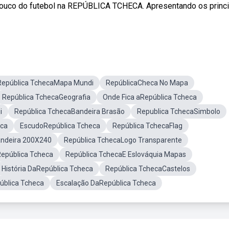
 pouco do futebol na REPÚBLICA TCHECA. Apresentando os princ
República TchecaMapa Mundi
RepúblicaCheca No Mapa
República TchecaGeografia
Onde Fica aRepública Tcheca
i
República TchecaBandeira Brasão
Republica TchecaSimbolo
eca
EscudoRepública Tcheca
República TchecaFlag
andeira 200X240
República TchecaLogo Transparente
República Tcheca
República TchecaE Eslováquia Mapas
História DaRepública Tcheca
República TchecaCastelos
ública Tcheca
Escalação DaRepública Tcheca