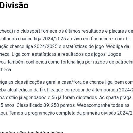
Divisão
checa) no clubsport fornece os últimos resultados e placares de
ltados chance liga 2024/2025 ao vivo em flashscore. com. br:
icação chance liga 2024/2025 e estatísticas de jogo. Webliga da
heca. Liga com estatísticas e resultados dos jogos. Jogos
ca, também conhecida como fortuna liga por razões de patrocíni
checa.
siga as classificações geral e casa/fora de chance liga, bem co
eba atual edição da first league corresponde à temporada 2024/
gos estão já agendados e 56 já foram disptados. Ac sparta praga
 5 anos: Classificado 39. 250 pontos. Webacompanhe todas as
 aqui. Temos a programação completa da primeira divisão 2024/
mation, click the button below.