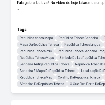
Fala galera, beleza? No vídeo de hoje falaremos um
...
Tags
Republica checa Mapa
República TchecaBandeira
Mapa DaRepública Tcheca
República TchecaLingua
Republica TchecaPNG
Republica TchecaBandeira Emoj
República TchecaMaps
Símbolo Do LeoRepública Tch
Bandeira AntigaRepública Tcheca
República TchecaB
Bandeira E Mapa DaRepública Tcheca
Localização Da
Republica TchecaMap
Conflito DaRepública Tcheca
Símbolos DaRepública Tcheca
O Que Fica Perto DaRep