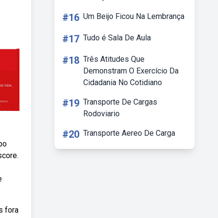
#16
Um Beijo Ficou Na Lembrança
#17
Tudo é Sala De Aula
#18
Três Atitudes Que
Demonstram O Exercício Da
Cidadania No Cotidiano
#19
Transporte De Cargas
Rodoviario
#20
Transporte Aereo De Carga
po
score.
e
s fora