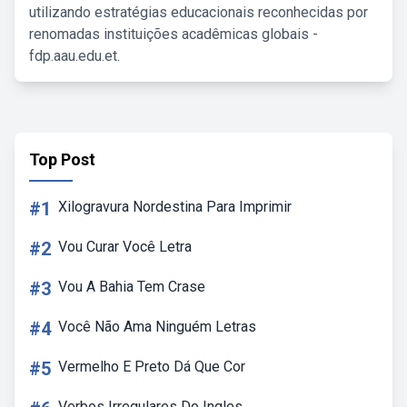
utilizando estratégias educacionais reconhecidas por
renomadas instituições acadêmicas globais -
fdp.aau.edu.et.
Top Post
#1
Xilogravura Nordestina Para Imprimir
#2
Vou Curar Você Letra
#3
Vou A Bahia Tem Crase
#4
Você Não Ama Ninguém Letras
#5
Vermelho E Preto Dá Que Cor
Verbos Irregulares Do Ingles