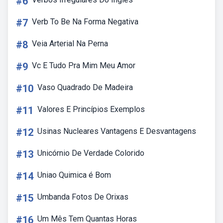
#6
#7
Verb To Be Na Forma Negativa
#8
Veia Arterial Na Perna
#9
Vc E Tudo Pra Mim Meu Amor
#10
Vaso Quadrado De Madeira
#11
Valores E Princípios Exemplos
#12
Usinas Nucleares Vantagens E Desvantagens
#13
Unicórnio De Verdade Colorido
#14
Uniao Quimica é Bom
#15
Umbanda Fotos De Orixas
#16
Um Mês Tem Quantas Horas