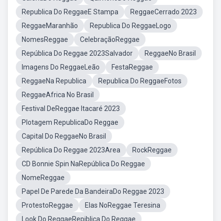
Republica Do ReggaeE Stampa
ReggaeCerrado 2023
ReggaeMaranhão
Republica Do ReggaeLogo
NomesReggae
CelebraçãoReggae
República Do Reggae 2023Salvador
ReggaeNo Brasil
Imagens Do ReggaeLeão
FestaReggae
ReggaeNa Republica
Republica Do ReggaeFotos
ReggaeAfrica No Brasil
Festival DeReggae Itacaré 2023
Plotagem RepublicaDo Reggae
Capital Do ReggaeNo Brasil
República Do Reggae 2023Area
RockReggae
CD Bonnie Spin NaRepública Do Reggae
NomeReggae
Papel De Parede Da BandeiraDo Reggae 2023
ProtestoReggae
Elas NoReggae Teresina
Look Do ReggaeRepiblica Do Reggae