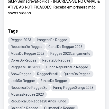
bit.ly/SeInscrevaNoPida - INSCREVA-SE NO CANAL &
ATIVE AS NOTIFICAÇÕES: Receba em primeira mão
novos vídeos ...
Tags
Reggae 2023
ImagensDo Reggae
RepublicaDo Reggae
CanalDo Reggae 2023
MusaDo Reggae 2023
Reggae 2023Lançamento
CoresDo Reggae
RegataDo Reggae
ReggaeMusic 2023
Fundo RepublicaDo Reggae
ShowReggae
ReggaeBrasil
QuintaDo Reggae
LookDo Reggae
EtniasDo Reggae
Republica Do ReggaeSp
Funny ReggaeSongs 2023
MusicasReggae 2023
Republica Do Reggae20 Anos Fundo
GaleriaDo Reggae
QuimonoDo Reggae