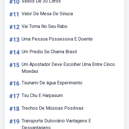
#10
Vasos De 30 Litros
#11
Valor De Mesa De Sinuca
#12
Vai Toma No Seu Rabo
#13
Uma Pessoa Possessiva E Doente
#14
Um Predio Se Chama Brasil
#15
Um Apostador Deve Escolher Uma Entre Cinco
Moedas
#16
Tsunami De água Experimento
#17
Tsu Chu E Harpasum
#18
Trechos De Músicas Positivas
#19
Transporte Dutoviário Vantagens E
Desvantagens