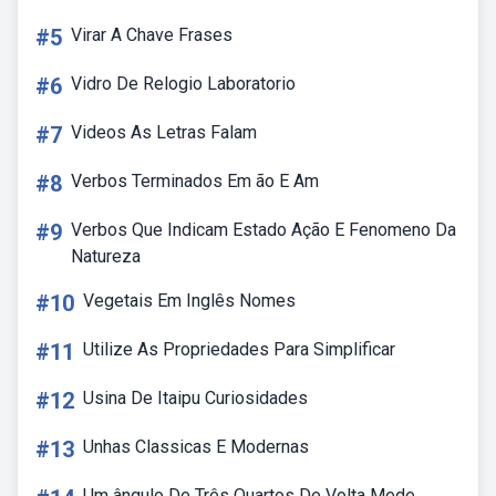
#5
Virar A Chave Frases
#6
Vidro De Relogio Laboratorio
#7
Videos As Letras Falam
#8
Verbos Terminados Em ão E Am
#9
Verbos Que Indicam Estado Ação E Fenomeno Da
Natureza
#10
Vegetais Em Inglês Nomes
#11
Utilize As Propriedades Para Simplificar
#12
Usina De Itaipu Curiosidades
#13
Unhas Classicas E Modernas
Um ângulo De Três Quartos De Volta Mede