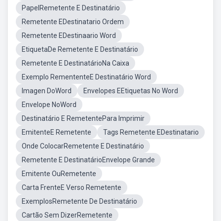
PapelRemetente E Destinatário
Remetente EDestinatario Ordem
Remetente EDestinaario Word
EtiquetaDe Remetente E Destinatário
Remetente E DestinatárioNa Caixa
Exemplo RemententeE Destinatário Word
Imagen DoWord
Envelopes EEtiquetas No Word
Envelope NoWord
Destinatário E RemetentePara Imprimir
EmitenteE Remetente
Tags Remetente EDestinatario
Onde ColocarRemetente E Destinatário
Remetente E DestinatárioEnvelope Grande
Emitente OuRemetente
Carta FrenteE Verso Remetente
ExemplosRemetente De Destinatário
Cartão Sem DizerRemetente