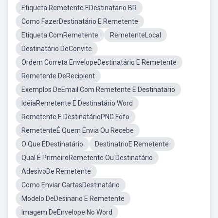
Etiqueta Remetente EDestinatario BR
Como FazerDestinatário E Remetente
Etiqueta ComRemetente
RemetenteLocal
Destinatário DeConvite
Ordem Correta EnvelopeDestinatário E Remetente
Remetente DeRecipient
Exemplos DeEmail Com Remetente E Destinatario
IdéiaRemetente E Destinatário Word
Remetente E DestinatárioPNG Fofo
RemetenteÉ Quem Envia Ou Recebe
O Que ÉDestinatário
DestinatrioE Remetente
Qual É PrimeiroRemetente Ou Destinatário
AdesivoDe Remetente
Como Enviar CartasDestinatário
Modelo DeDesinario E Remetente
Imagem DeEnvelope No Word