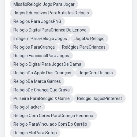
MissãoRelógio Jogo Para Jogar
Jogos Educativos ParaAutistas Relogio
Relogios Para JogosPNG
Relógio Digital ParaCriança Da Lenovo
Imagem ParaRelogio Jogos
JogoDo Relógio
Relógios ParaCriança
Relógios ParaCrianças
Relogio FuncionalPara Jogos
Relógio Digital Para JogosDe Dama
RelógioDa Apple Das Crianças
JogoCom Relogio
RelógioDa Marca Games
RelógioDe Criança Que Grava
Pulseira ParaRelogio X Game
Relógio JogosPinterest
RelógioHacker
Relógio Com Cores ParaCriança Pequena
Relógio ParaVinculado Com Do Cartão
Relogio FlipPara Setup