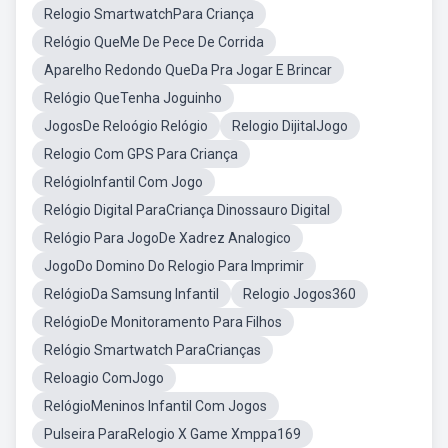
Relogio SmartwatchPara Criança
Relógio QueMe De Pece De Corrida
Aparelho Redondo QueDa Pra Jogar E Brincar
Relógio QueTenha Joguinho
JogosDe Reloógio Relógio
Relogio DijitalJogo
Relogio Com GPS Para Criança
RelógioInfantil Com Jogo
Relógio Digital ParaCriança Dinossauro Digital
Relógio Para JogoDe Xadrez Analogico
JogoDo Domino Do Relogio Para Imprimir
RelógioDa Samsung Infantil
Relogio Jogos360
RelógioDe Monitoramento Para Filhos
Relógio Smartwatch ParaCrianças
Reloagio ComJogo
RelógioMeninos Infantil Com Jogos
Pulseira ParaRelogio X Game Xmppa169