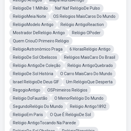
Relógio Antigo8
Mapa MundiAntigo
RelógioDe 1 Milhão
Naf Naf RelógioDe Pulso
RelógioMeia Noite
OS Relogios MaisCaros Do Mundo
RelógioModelo Antigo
Relógio AntigoReaction
Mostrador DeRelógio Antigo
Relógio OPoder
Quem CriouO Primeiro Relógio
RelógioAstronômico Praga
6 HorasRelógio Antigo
RelógioDe Sol Obeliscos
Relógios MaisCaro Do Brasil
Relógio AntigoDe Coleção
Relógio AntigoQuebrado
RelógioDe Sol História
O Carro MaisCaro Do Mundo
Israel RelógioDe Deus GIF
Um RelógioQue Desperta
RegogioAntigo
OSPrimeiros Relógios
Relógio DoFaustão
O MenorRelógio Do Mundo
SegundoRelógio Do Mundo
Relógio Antigo1892
RelógioEm Paris
O Que É RelógioDe Sol
Relógio AntigoTocando Na Parede