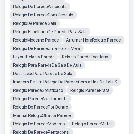
Relogio De ParedeAmbiente
Relogio De ParedeCom Pendulo
RelógioDe Parede Sala
Relogio EspelhadoDe Parede Para Sala
RelogioModerno Parede
Arrumar HoraRelogio Parede
Relogio De ParedeUma Hora E Meia
LayoutRelogio Parede
Relogio ParedeEscritorio
Relogio Para ParedeDa Sala De Aula
DecoraçãoPara Parede De Sala
Imagem De Um Relogio De ParedeCom a Hira Na Tela S
Relogio ParedeSofisticado
Relogio ParedePrata
Relogio ParedeApartamento
Relogio De ParedePor Dentro
Manual RelogioStracta Parede
Relogio De ParedeModernp
Relogio ParedeMetal
Relogio De ParedePentagonal