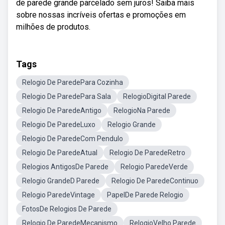
de parede grande parcelado sem juros! Saiba mais
sobre nossas incríveis ofertas e promoções em
milhões de produtos.
Tags
Relogio De ParedePara Cozinha
Relogio De ParedePara Sala
RelogioDigital Parede
Relogio De ParedeAntigo
RelogioNa Parede
Relogio De ParedeLuxo
Relogio Grande
Relogio De ParedeCom Pendulo
Relogio De ParedeAtual
Relogio De ParedeRetro
Relogios AntigosDe Parede
Relogio ParedeVerde
Relogio GrandeD Parede
Relogio De ParedeContinuo
Relogio ParedeVintage
PapelDe Parede Relogio
FotosDe Relogios De Parede
Relogio De ParedeMecanismo
RelogioVelho Parede