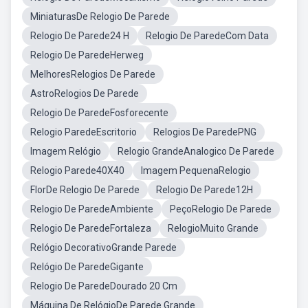
MiniaturasDe Relogio De Parede
Relogio De Parede24 H
Relogio De ParedeCom Data
Relogio De ParedeHerweg
MelhoresRelogios De Parede
AstroRelogios De Parede
Relogio De ParedeFosforecente
Relogio ParedeEscritorio
Relogios De ParedePNG
Imagem Relógio
Relogio GrandeAnalogico De Parede
Relogio Parede40X40
Imagem PequenaRelogio
FlorDe Relogio De Parede
Relogio De Parede12H
Relogio De ParedeAmbiente
PeçoRelogio De Parede
Relogio De ParedeFortaleza
RelogioMuito Grande
Relógio DecorativoGrande Parede
Relógio De ParedeGigante
Relogio De ParedeDourado 20 Cm
Máquina De RelógioDe Parede Grande