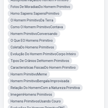
AutopreservaçãoDo Homem Primitivo
Fotos De MoradiasDo Homem Primitivo
Homo Sapiens SapiensPrimitivo
O Homem PrimitivoDa Terra
Como O Homem PrimitivoContava
Homem PrimitivoConversando
O Que EO Homens Primitivo
ColetaDo Homens Primitivos
Evolução Do Homem PrimitivoCorpo Inteiro
Tipos De Crânios DeHomem Primitivos
Caracteristicas FisicasDo Homem Primitivo
Homem PrimitivoMeme
Homem PrimitivoBengala Improvisada
Relação Do HomemCom a Natureza Primitiva
ImegemHomens Primitivos
Homens PrimitivosUsando Couro