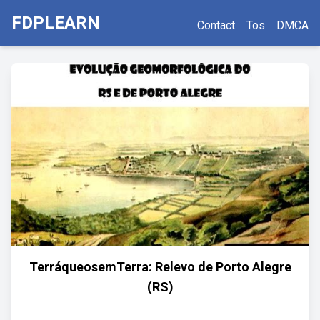
FDPLEARN
Contact
Tos
DMCA
TerráqueosemTerra: Relevo de Porto Alegre
(RS)