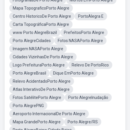
FotografiasDe Porto Alegre
Mortos EmPorto Alegre
Mapa TopograficoPorto Alegre
Centro HistoricoDe Porto Alegre
PortoAlegra E
Carta TopográficaPorto Alegre
www Porto AlegreBrazil
PrefeitosPorto Alegre
Porto AlegreCidades
Fotos NASAPorto Alegre
Imagem NASAPorto Alegre
Cidades VizinhasDe Porto Alegre
Logo PrefeituraPorto Alegre
Relevo De PortoRico
Porto AlegreBrasil
Dique EmPorto Alegre
Relevo AcidentadoPorto Alegre
Atlas InterativoDe Porto Alegre
Fotos SatélitePorto Alegre
Porto AlegreInudação
Porto AlegrePNG
Aeroporto InternacionalDe Porto Alegre
Mapa GrandePorto Alegre
Porto Alegre/RS