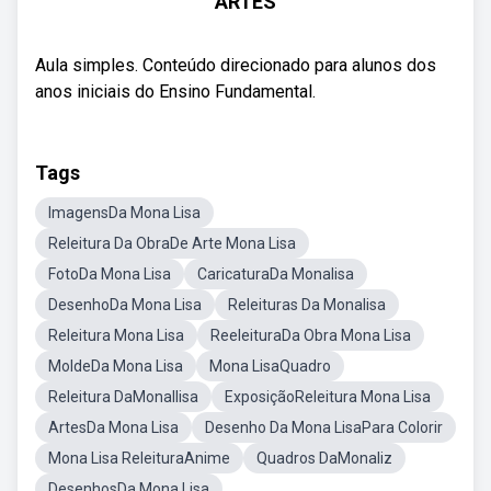
ARTES
Aula simples. Conteúdo direcionado para alunos dos
anos iniciais do Ensino Fundamental.
Tags
ImagensDa Mona Lisa
Releitura Da ObraDe Arte Mona Lisa
FotoDa Mona Lisa
CaricaturaDa Monalisa
DesenhoDa Mona Lisa
Releituras Da Monalisa
Releitura Mona Lisa
ReeleituraDa Obra Mona Lisa
MoldeDa Mona Lisa
Mona LisaQuadro
Releitura DaMonallisa
ExposiçãoReleitura Mona Lisa
ArtesDa Mona Lisa
Desenho Da Mona LisaPara Colorir
Mona Lisa ReleituraAnime
Quadros DaMonaliz
DesenhosDa Mona Lisa