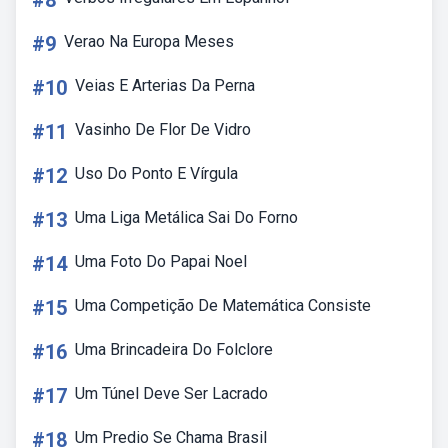
#8
#9
Verao Na Europa Meses
#10
Veias E Arterias Da Perna
#11
Vasinho De Flor De Vidro
#12
Uso Do Ponto E Vírgula
#13
Uma Liga Metálica Sai Do Forno
#14
Uma Foto Do Papai Noel
#15
Uma Competição De Matemática Consiste
#16
Uma Brincadeira Do Folclore
#17
Um Túnel Deve Ser Lacrado
#18
Um Predio Se Chama Brasil