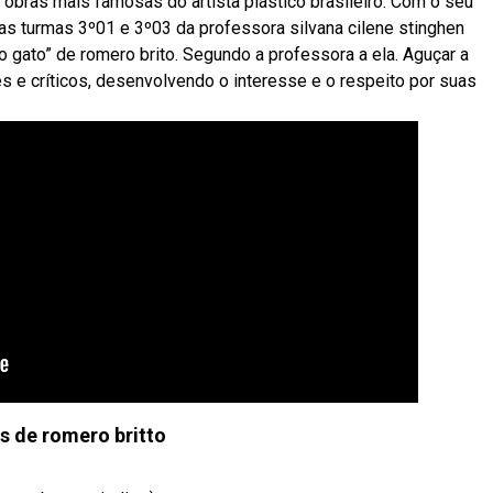
obras mais famosas do artista plástico brasileiro. Com o seu
bas turmas 3º01 e 3º03 da professora silvana cilene stinghen
“o gato” de romero brito. Segundo a professora a ela. Aguçar a
 e críticos, desenvolvendo o interesse e o respeito por suas
s de romero britto