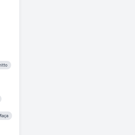
itto
aMaça