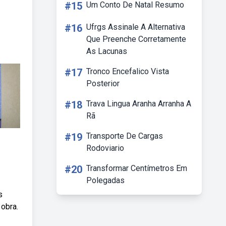
#15
Um Conto De Natal Resumo
#16
Ufrgs Assinale A Alternativa
Que Preenche Corretamente
As Lacunas
#17
Tronco Encefalico Vista
Posterior
#18
Trava Lingua Aranha Arranha A
Rã
#19
Transporte De Cargas
Rodoviario
#20
Transformar Centímetros Em
Polegadas
s
 obra.