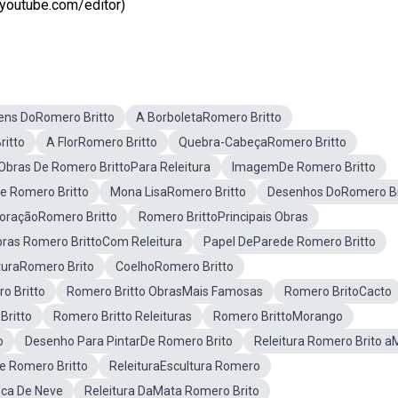
 youtube.com/editor)
ens DoRomero Britto
A BorboletaRomero Britto
ritto
A FlorRomero Britto
Quebra-CabeçaRomero Britto
Obras De Romero BrittoPara Releitura
ImagemDe Romero Britto
De Romero Britto
Mona LisaRomero Britto
Desenhos DoRomero Br
oraçãoRomero Britto
Romero BrittoPrincipais Obras
ras Romero BrittoCom Releitura
Papel DeParede Romero Britto
turaRomero Brito
CoelhoRomero Britto
o Britto
Romero Britto ObrasMais Famosas
Romero BritoCacto
Britto
Romero Britto Releituras
Romero BrittoMorango
o
Desenho Para PintarDe Romero Brito
Releitura Romero Brito 
 Romero Britto
ReleituraEscultura Romero
nca De Neve
Releitura DaMata Romero Brito