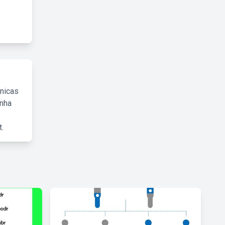
cnicas
inha
.