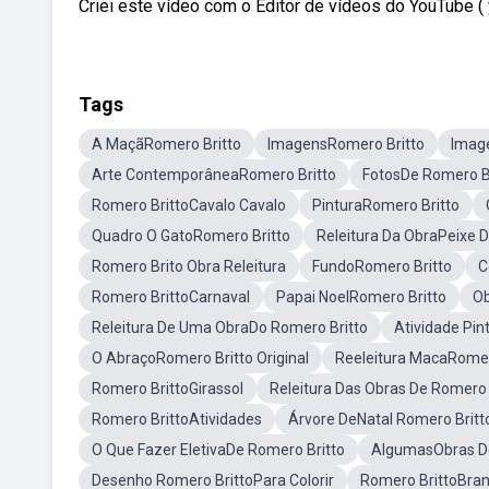
Criei este vídeo com o Editor de vídeos do YouTube (
Tags
A MaçãRomero Britto
ImagensRomero Britto
Imag
Arte ContemporâneaRomero Britto
FotosDe Romero B
Romero BrittoCavalo Cavalo
PinturaRomero Britto
Quadro O GatoRomero Britto
Releitura Da ObraPeixe 
Romero Brito Obra Releitura
FundoRomero Britto
C
Romero BrittoCarnaval
Papai NoelRomero Britto
Ob
Releitura De Uma ObraDo Romero Britto
Atividade Pin
O AbraçoRomero Britto Original
Reeleitura MacaRomer
Romero BrittoGirassol
Releitura Das Obras De Romero 
Romero BrittoAtividades
Árvore DeNatal Romero Britt
O Que Fazer EletivaDe Romero Britto
AlgumasObras De
Desenho Romero BrittoPara Colorir
Romero BrittoBra