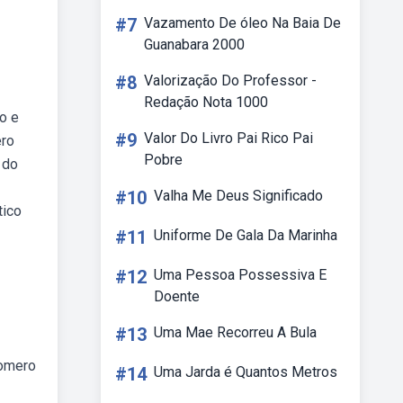
#7
Vazamento De óleo Na Baia De
Guanabara 2000
#8
Valorização Do Professor -
Redação Nota 1000
o e
#9
Valor Do Livro Pai Rico Pai
ero
Pobre
 do
#10
Valha Me Deus Significado
tico
#11
Uniforme De Gala Da Marinha
#12
Uma Pessoa Possessiva E
Doente
#13
Uma Mae Recorreu A Bula
romero
#14
Uma Jarda é Quantos Metros