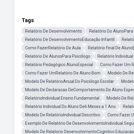
Tags
Relatório De Desenvolvimento
Relatório Do AlunoPara
Relatório De DesenvolvimentoEducação Infantil
Relató
Como FazerRelatório De Aula
Relatório Final De Aluno
Relatório De AlunosPara Psicólogo
Relatório Individua
Relatório Pedagógico AlunoEspecial
Como Fazer Um Re
Como Fazer UmRelatório De Aluno Bom
Modelo De Re
Modelo De RelatórioAnual Do Psicólogo Escolar
Modelo
Modelo De Declaracao DeComportamento De Aluno Espec
RelatórioIndividual Ensino Fundamental
Modelo De Rel
Relatório Individual Do Aluno De6 Meses a 1 Ano
Relat
Modelo De RelatórioIndividual Descritivo
Como Fazer U
Exemplo De Relatório De DesenvolvimentoIndividual Se
Modelo De Relatorio DesenvolvimentoCognitivo Educacao 