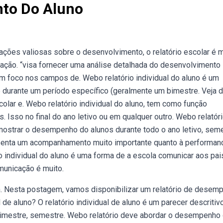
nto Do Aluno
ções valiosas sobre o desenvolvimento, o relatório escolar é m
ação. “visa fornecer uma análise detalhada do desenvolvimento
m foco nos campos de. Webo relatório individual do aluno é um
durante um período específico (geralmente um bimestre. Veja d
lar e. Webo relatório individual do aluno, tem como função
 Isso no final do ano letivo ou em qualquer outro. Webo relatór
 mostrar o desempenho do alunos durante todo o ano letivo, sem
resenta um acompanhamento muito importante quanto à performan
 individual do aluno é uma forma de a escola comunicar aos pai
municação é muito.
 Nesta postagem, vamos disponibilizar um relatório de desem
l de aluno? O relatório individual de aluno é um parecer descritiv
imestre, semestre. Webo relatório deve abordar o desempenho