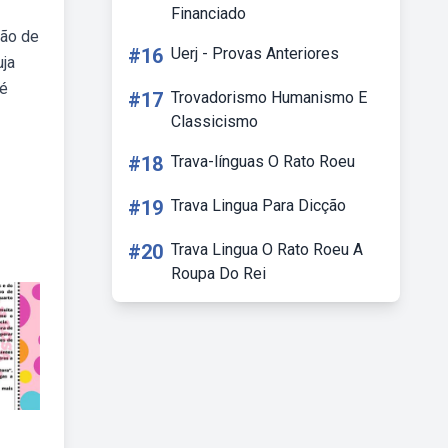
Financiado
ção de
#16
Uerj - Provas Anteriores
uja
 é
#17
Trovadorismo Humanismo E
Classicismo
#18
Trava-línguas O Rato Roeu
#19
Trava Lingua Para Dicção
#20
Trava Lingua O Rato Roeu A
Roupa Do Rei