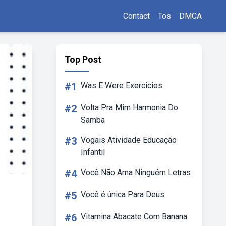
Contact
Tos
DMCA
Top Post
#1
Was E Were Exercicios
#2
Volta Pra Mim Harmonia Do
Samba
#3
Vogais Atividade Educação
Infantil
#4
Você Não Ama Ninguém Letras
#5
Você é única Para Deus
#6
Vitamina Abacate Com Banana