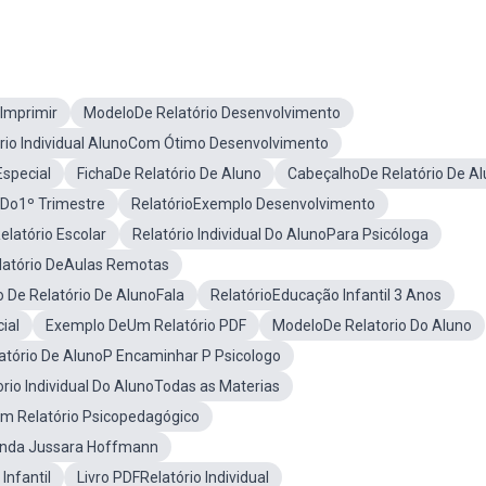
 Imprimir
ModeloDe Relatório Desenvolvimento
rio Individual AlunoCom Ótimo Desenvolvimento
Especial
FichaDe Relatório De Aluno
CabeçalhoDe Relatório De A
l Do1º Trimestre
RelatórioExemplo Desenvolvimento
latório Escolar
Relatório Individual Do AlunoPara Psicóloga
latório DeAulas Remotas
 De Relatório De AlunoFala
RelatórioEducação Infantil 3 Anos
ial
Exemplo DeUm Relatório PDF
ModeloDe Relatorio Do Aluno
atório De AlunoP Encaminhar P Psicologo
orio Individual Do AlunoTodas as Materias
m Relatório Psicopedagógico
gunda Jussara Hoffmann
Infantil
Livro PDFRelatório Individual