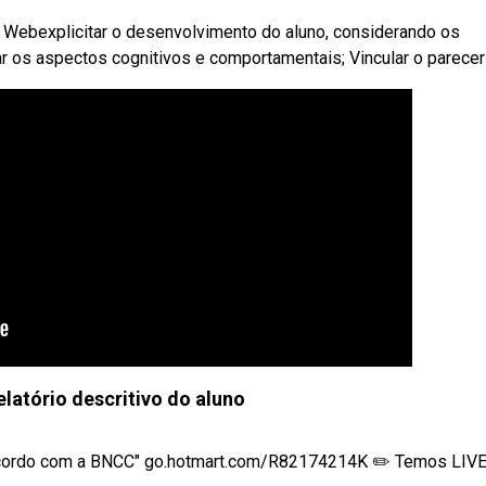
. Webexplicitar o desenvolvimento do aluno, considerando os
ar os aspectos cognitivos e comportamentais; Vincular o parecer 
latório descritivo do aluno
 acordo com a BNCC" go.hotmart.com/R82174214K ✏️ Temos LIVES