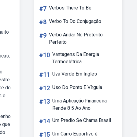
#7
Verbos There To Be
#8
Verbo To Do Conjugação
uito
#9
Verbo Andar No Pretérito
Perfeito
#10
Vantagens Da Energia
icas,
Termoelétrica
io
#11
Uva Verde Em Ingles
estre
#12
Uso Do Ponto E Vírgula
ce do
s o
#13
Uma Aplicação Financeira
Rende 8 5 Ao Ano
penho
#14
Um Predio Se Chama Brasil
o que
 do
#15
Um Carro Esportivo é