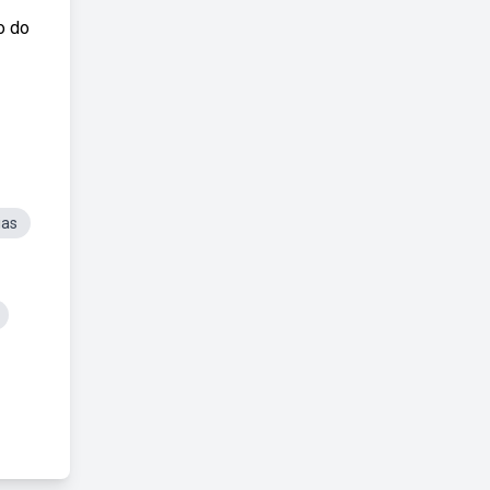
o do
ias