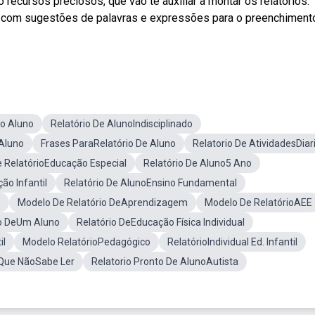
ecursos preciosos, que vão te auxiliar a montar os relatórios.
no com sugestões de palavras e expressões para o preenchiment
io Aluno
Relatório De AlunoIndisciplinado
 Aluno
Frases ParaRelatório De Aluno
Relatorio De AtividadesDiar
 RelatórioEducação Especial
Relatório De Aluno5 Ano
ão Infantil
Relatório De AlunoEnsino Fundamental
s
Modelo De Relatório DeAprendizagem
Modelo De RelatórioAEE
io DeUm Aluno
Relatório DeEducação Física Individual
il
Modelo RelatórioPedagógico
RelatórioIndividual Ed. Infantil
 Que NãoSabe Ler
Relatorio Pronto De AlunoAutista