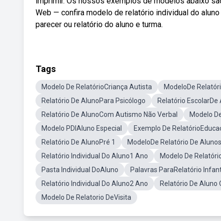
imprimir. Os nossos exemplos de modelos abaixo são r
Web — confira modelo de relatório individual do alu
parecer ou relatório do aluno e turma.
Tags
Modelo De RelatórioCriança Autista
ModeloDe Relatór
Relatório De AlunoPara Psicólogo
Relatório EscolarDe
Relatório De AlunoCom Autismo Não Verbal
Modelo De
Modelo PDIAluno Especial
Exemplo De RelatórioEducaç
Relatório De AlunoPré 1
ModeloDe Relatório De Aluno
Relatório Individual Do Aluno1 Ano
Modelo De Relatór
Pasta Individual DoAluno
Palavras ParaRelatório Infant
Relatório Individual Do Aluno2 Ano
Relatório De Aluno
Modelo De Relatorio DeVisita