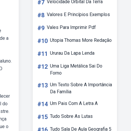
#7
Velocidade Orbital Da Terra
#8
Valores E Princípios Exemplos
#9
Vales Para Imprimir Pdf
e
de a
#10
Utopia Thomas More Redação
#11
Ururau Da Lapa Lenda
aluno.
#12
Uma Liga Metálica Sai Do
 O
Forno
#13
Um Texto Sobre A Importância
Da Família
lecer
#14
Um Pais Com A Letra A
l do
stre.
#15
Tudo Sobre As Lutas
ança
que o
#16
Tudo Sala De Aula Geografia 5