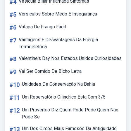
#4
Vesícula Biliar Inflamada Sintomas
#5
Versiculos Sobre Medo E Insegurança
#6
Vatapa De Frango Facil
#7
Vantagens E Desvantagens Da Energia
Termoelétrica
#8
Valentine's Day Nos Estados Unidos Curiosidades
#9
Vai Ser Comido De Bicho Letra
#10
Unidades De Conservação Na Bahia
#11
Um Reservatório Cilindrico Esta Com 3/5
#12
Um Provérbio Diz Quem Pode Pode Quem Não
Pode Se
#13
Um Dos Circos Mais Famosos Da Antiguidade