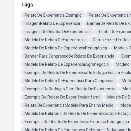
Tags
Relato De Experiência Exemplo
Relato De Experiencia
ImagemRelato De Experiência
BannerDe Relato De Exp
Imagens De Relatos DeExperiências
Relato De Experie
Modelo De Relato DeExperiêmcia
Como Fazer UmRelat
Modelo De Relato De ExperiênciaPedagógica
Modelo D
Banner Para CongressoDe Relato De Experiencia
Exem
Modelo De Relato De ExperienciaAgronegocio
Modelo 
Exemplo De Relato De ExperiênciaDo Estagio Escola Publi
Modelo De Relato DeExperieñcia Para Congresso
Mode
Exemplos DeRedaçao Com Relato De Experiencia
Mode
Exemplo De Relato De ExperiênciaInfantil
Modelo De B
Relato De ExperiênciaModelo Para Ensino Médio
Model
Modelo De Relatorio De Relato De ExperienciaCom Estag
Exemplos De Relato De ExperiênciaEmpresa Pedagogica
Modelo De Relato De Experiencia DeEstagio Pedagogia Un