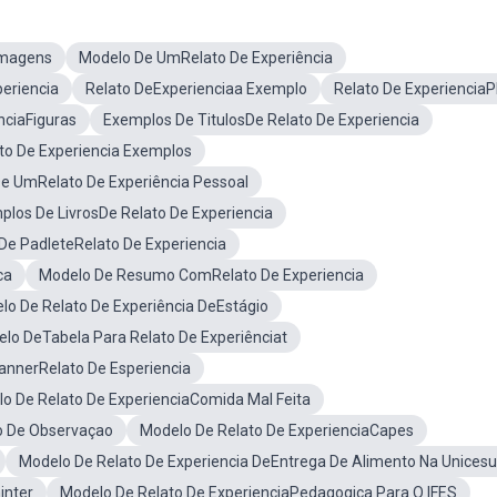
Imagens
Modelo De UmRelato De Experiência
eriencia
Relato DeExperienciaa Exemplo
Relato De Experiencia
nciaFiguras
Exemplos De TitulosDe Relato De Experiencia
o De Experiencia Exemplos
e UmRelato De Experiência Pessoal
plos De LivrosDe Relato De Experiencia
De PadleteRelato De Experiencia
ca
Modelo De Resumo ComRelato De Experiencia
lo De Relato De Experiência DeEstágio
lo DeTabela Para Relato De Experiênciat
annerRelato De Esperiencia
o De Relato De ExperienciaComida Mal Feita
io De Observaçao
Modelo De Relato De ExperienciaCapes
Modelo De Relato De Experiencia DeEntrega De Alimento Na Unices
inter
Modelo De Relato De ExperienciaPedagogica Para O IFES