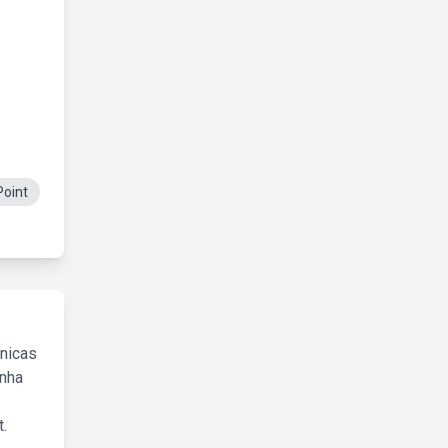
Point
cnicas
inha
.