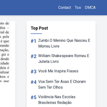
Contact
Tos
DMCA
Top Post
#1
Zumbi O Menino Que Nasceu E
Morreu Livre
#2
William Shakespeare Romeu E
Julieta Livro
#3
Você Me Inspira Frases
#4
Voa Sem Ter Asas E Choram
Sem Ter Olhos
#5
Violência Nas Escolas
Brasileiras Redação