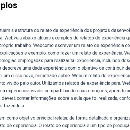
mplos
uem a estrutura do relato de experiência dos projetos desenvo
. Webveja abaixo alguns exemplos de relatos de experiência q
 próprio trabalho. Webcomo escrever um relato de experiência 
 explicações e exemplo, como fazer um relato de experiência. W
dologias empregadas para realizar tal experiência, incluindo des
 descreve uma dada experiência com o objetivo de contribuir d
o, um curso novo, ministrado sobre. Webum relato de experiênci
to vivido pelo autor. Utilizamos relatos de experiência para. W
 uma experiência vivida, compartilhando suas emoções, aprendiz
, deverá conter informações sobre a aula que foi realizada, con
s fazendo a.
m como objetivo principal relatar, de forma detalhada e organiz
lato de experiência. O relato de experiência é um tipo de produç