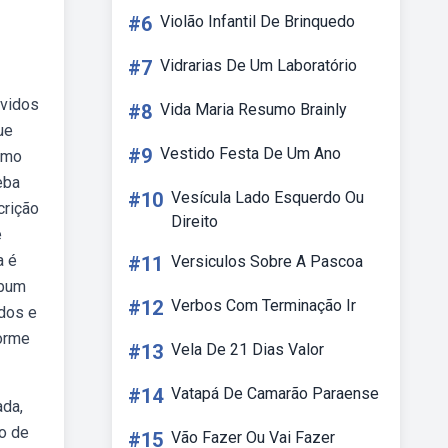
#6
Violão Infantil De Brinquedo
#7
Vidrarias De Um Laboratório
lvidos
#8
Vida Maria Resumo Brainly
ue
#9
Vestido Festa De Um Ano
como
eba
#10
Vesícula Lado Esquerdo Ou
crição
Direito
e
a é
#11
Versiculos Sobre A Pascoa
ebum
#12
Verbos Com Terminação Ir
ados e
forme
#13
Vela De 21 Dias Valor
#14
Vatapá De Camarão Paraense
ada,
ão de
#15
Vão Fazer Ou Vai Fazer