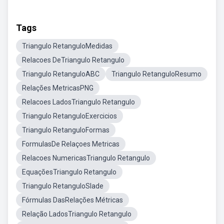
Tags
Triangulo RetanguloMedidas
Relacoes DeTriangulo Retangulo
Triangulo RetanguloABC
Triangulo RetanguloResumo
Relações MetricasPNG
Relacoes LadosTriangulo Retangulo
Triangulo RetanguloExercicios
Triangulo RetanguloFormas
FormulasDe Relaçoes Metricas
Relacoes NumericasTriangulo Retangulo
EquaçõesTriangulo Retangulo
Triangulo RetanguloSlade
Fórmulas DasRelações Métricas
Relação LadosTriangulo Retangulo