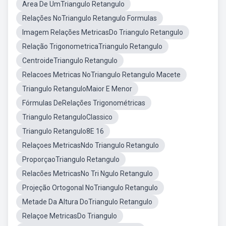
Area De UmTriangulo Retangulo
Relações NoTriangulo Retangulo Formulas
Imagem Relações MetricasDo Triangulo Retangulo
Relação TrigonometricaTriangulo Retangulo
CentroideTriangulo Retangulo
Relacoes Metricas NoTriangulo Retangulo Macete
Triangulo RetanguloMaior E Menor
Fórmulas DeRelações Trigonométricas
Triangulo RetanguloClassico
Triangulo Retangulo8E 16
Relaçoes MetricasNdo Triangulo Retangulo
ProporçaoTriangulo Retangulo
Relacões MetricasNo Tri Ngulo Retangulo
Projeção Ortogonal NoTriangulo Retangulo
Metade Da Altura DoTriangulo Retangulo
Relaçoe MetricasDo Triangulo