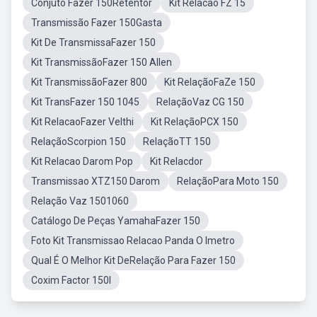
Conjuto Fazer 150Retentor
Kit Relacao FZ 15
Transmissão Fazer 150Gasta
Kit De TransmissaFazer 150
Kit TransmissãoFazer 150 Allen
Kit TransmissãoFazer 800
Kit RelaçãoFaZe 150
Kit TransFazer 150 1045
RelaçãoVaz CG 150
Kit RelacaoFazer Velthi
Kit RelaçãoPCX 150
RelaçãoScorpion 150
RelaçãoTT 150
Kit Relacao Darom Pop
Kit Relacdor
Transmissao XTZ150 Darom
RelaçãoPara Moto 150
Relação Vaz 1501060
Catálogo De Peças YamahaFazer 150
Foto Kit Transmissao Relacao Panda O Imetro
Qual É O Melhor Kit DeRelação Para Fazer 150
Coxim Factor 150I