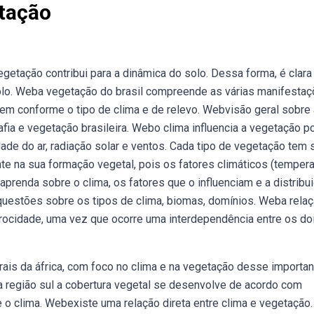
etação
getação contribui para a dinâmica do solo. Dessa forma, é clara
solo. Weba vegetação do brasil compreende as várias manifesta
em conforme o tipo de clima e de relevo. Webvisão geral sobre 
rafia e vegetação brasileira. Webo clima influencia a vegetação p
ade do ar, radiação solar e ventos. Cada tipo de vegetação tem 
nte na sua formação vegetal, pois os fatores climáticos (tempera
baprenda sobre o clima, os fatores que o influenciam e a distribu
 questões sobre os tipos de clima, biomas, domínios. Weba rela
iprocidade, uma vez que ocorre uma interdependência entre os do
ais da áfrica, com foco no clima e na vegetação desse importan
a região sul a cobertura vegetal se desenvolve de acordo com
 e o clima. Webexiste uma relação direta entre clima e vegetação.