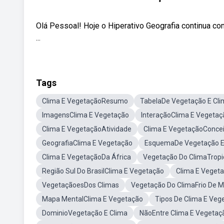
Olá Pessoal! Hoje o Hiperativo Geografia continua co
...
Tags
Clima E VegetaçãoResumo
TabelaDe Vegetação E Cli
ImagensClima E Vegetação
InteraçãoClima E Vegetaç
Clima E VegetaçãoAtividade
Clima E VegetaçãoConcei
GeografiaClima E Vegetação
EsquemaDe Vegetação E
Clima E VegetaçãoDa África
Vegetação Do ClimaTropi
Região Sul Do BrasilClima E Vegetação
Clima E Veget
VegetaçãoesDos Climas
Vegetação Do ClimaFrio De 
Mapa MentalClima E Vegetação
Tipos De Clima E Ve
DominioVegetação E Clima
NãoEntre Clima E Vegetaç