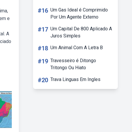
#16
Um Gas Ideal é Comprimido
ima,
Por Um Agente Externo
gem e
#17
Um Capital De 800 Aplicado A
al. A
Juros Simples
nciado
#18
Um Animal Com A Letra B
#19
Travesseiro é Ditongo
Tritongo Ou Hiato
#20
Trava Linguas Em Ingles