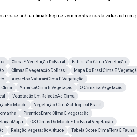
m a série sobre climatologia e vem mostrar nesta videoaula um 
ma
Clima E Vegetação DoBrasil
FatoresDo Clima Vegetação
ão
Climas E Vegetação DoBrasil
Mapa Do BrasilClima E Vegetaç
to
Aspectos NaturaisClima E Vegetação
 Clima
AméricaClima E Vegetação
O Clima Ea Vegetação
cal
Vegetação Em RelaçãoAo Clima
açãoNo Mundo
Vegetação ClimaSubtropical Brasil
Montanha
PiramideEntre Clima E Vegetação
getaçãoMapa
OS Climas Do MundoE Do Brasil Vegetação
ão
Relação VegetaçãoAltitude
Tabela Sobre ClimaFlora E Fauna