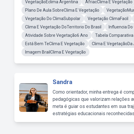
VegetaçãoEclima Argentina
AfriacClima E Vegetação
Plano De Aula SobreClima E Vegetação
VegetaçãoMun
Vegetação Do ClimaSubpolar
Vegetação ClimaFacil
Clima E Vegetação DoTerritorio Do Brasil
Influencia D
Atividade Sobre Vegetação6 Ano
Tabela Comparativa
Está Bem TeClima E Vegetação
Clima E VegetaçãoDa A
Imagem BrailClima E Vegetação
Sandra
Como orientador, minha entrega é comp
pedagógicas que valorizam relações au
meta é guiar os estudantes em sua traj
estratégias educacionais reconhecidas