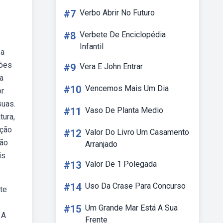
#7
Verbo Abrir No Futuro
#8
Verbete De Enciclopédia
Infantil
 a
ções
#9
Vera E John Entrar
a
#10
Vencemos Mais Um Dia
or
suas.
#11
Vaso De Planta Medio
tura,
ição
#12
Valor Do Livro Um Casamento
ção
Arranjado
is
#13
Valor De 1 Polegada
#14
Uso Da Crase Para Concurso
te
#15
Um Grande Mar Está A Sua
 A
Frente