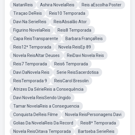
NatanReis
Ashira NovelaReis
Reis aEscolha Poster
Tiraçao DeReis
Reis10 Temporada
Davi Na SerieReis
ReisAbsalão Ator
Figurino NovelaReis
Reis8 Temporada
Capa ReisTransparente
Barbara FrançaReis
Reis12ª Temporada
Novela ReisEp 89
Novela ReisAltar Deuses
ReiDavi Novela Reis
Reis7 Temporada
Reis6 Temporada
Davi DaNovela Reis
Serie ReisSacerdotisa
ReisTemporada 9
ReisCarol Bresolin
Atrizes Da SérieReis a Consequência
Davi Novela ReisSendo Ungido
Tamar NovelaReis a Conseguencia
Conquista DeReis Filme
Novela ReisPersonagens Davi
Golias Da NovelaReis Da Record
Reis8ª Temporada
Novela ReisOitava Temporada
Bartseba SerieReis