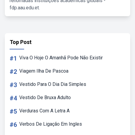
renomadas instituições acadêmicas globais -
fdp.aau.edu.et.
Top Post
#1
Viva O Hoje O Amanhã Pode Não Existir
#2
Viagem Ilha De Pascoa
#3
Vestido Para O Dia Dia Simples
#4
Vestido De Bruxa Adulto
#5
Verduras Com A Letra A
#6
Verbos De Ligação Em Ingles