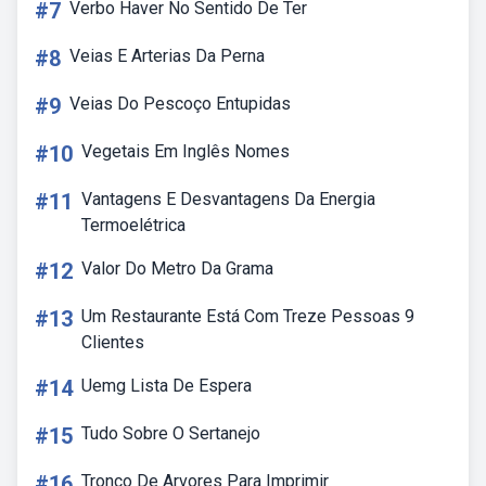
#7
Verbo Haver No Sentido De Ter
#8
Veias E Arterias Da Perna
#9
Veias Do Pescoço Entupidas
#10
Vegetais Em Inglês Nomes
#11
Vantagens E Desvantagens Da Energia
Termoelétrica
#12
Valor Do Metro Da Grama
#13
Um Restaurante Está Com Treze Pessoas 9
Clientes
#14
Uemg Lista De Espera
#15
Tudo Sobre O Sertanejo
#16
Tronco De Arvores Para Imprimir