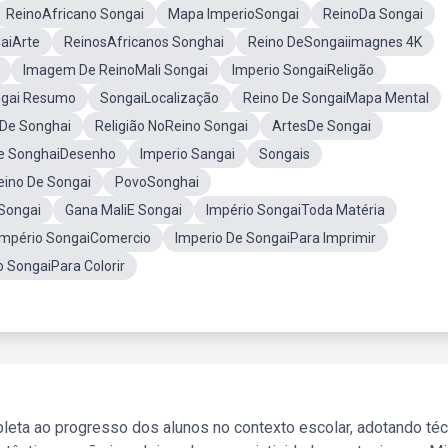
ReinoAfricano Songai
Mapa ImperioSongai
ReinoDa Songai
aiArte
ReinosAfricanos Songhai
Reino DeSongaiimagnes 4K
Imagem De ReinoMali Songai
Imperio SongaiReligão
ngai Resumo
SongaiLocalização
Reino De SongaiMapa Mental
De Songhai
Religião NoReino Songai
ArtesDe Songai
e SonghaiDesenho
Imperio Sangai
Songais
ino De Songai
PovoSonghai
Songai
Gana MaliE Songai
Império SongaiToda Matéria
Império SongaiComercio
Imperio De SongaiPara Imprimir
o SongaiPara Colorir
leta ao progresso dos alunos no contexto escolar, adotando té