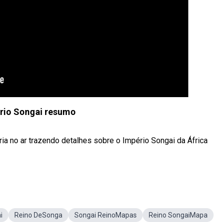
rio Songai resumo
a no ar trazendo detalhes sobre o Império Songai da África
i
Reino DeSonga
Songai ReinoMapas
Reino SongaiMapa