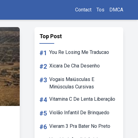
Contact
Tos
DMCA
Top Post
#1
You Re Losing Me Traducao
#2
Xicara De Cha Desenho
#3
Vogais Maiúsculas E
Minúsculas Cursivas
#4
Vitamina C De Lenta Liberação
#5
Violão Infantil De Brinquedo
#6
Vieram 3 Pra Bater No Preto