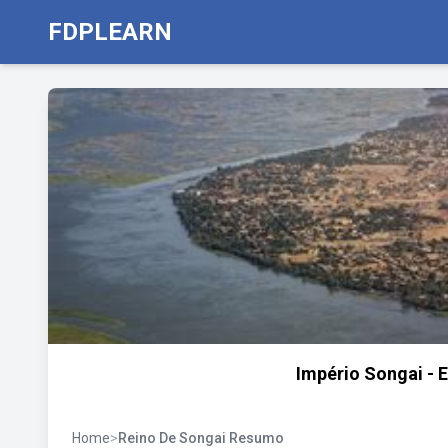
FDPLEARN
Império Songai - 
Home
>
Reino De Songai Resumo