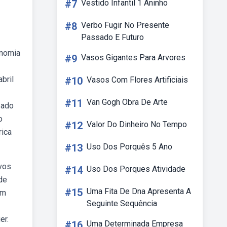
#7
Vestido Infantil 1 Aninho
#8
Verbo Fugir No Presente
Passado E Futuro
onomia
#9
Vasos Gigantes Para Arvores
bril
#10
Vasos Com Flores Artificiais
#11
Van Gogh Obra De Arte
zado
o
#12
Valor Do Dinheiro No Tempo
rica
#13
Uso Dos Porquês 5 Ano
ovos
#14
Uso Dos Porques Atividade
de
#15
Uma Fita De Dna Apresenta A
ém
Seguinte Sequência
er.
#16
Uma Determinada Empresa