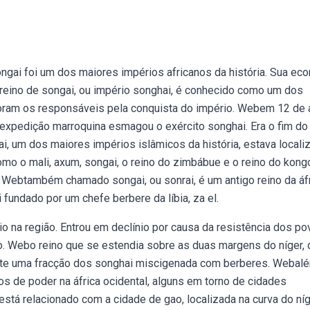
songai foi um dos maiores impérios africanos da história. Sua ec
reino de songai, ou império songhai, é conhecido como um dos
Foram os responsáveis pela conquista do império. Webem 12 de a
ma expedição marroquina esmagou o exército songhai. Era o fim do
, um dos maiores impérios islâmicos da história, estava locali
omo o mali, axum, songai, o reino do zimbábue e o reino do kong
 Webtambém chamado songai, ou sonrai, é um antigo reino da áf
 fundado por um chefe berbere da líbia, za el.
io na região. Entrou em declínio por causa da resistência dos p
o. Webo reino que se estendia sobre as duas margens do níger, 
mente uma fracção dos songhai miscigenada com berberes. Webal
os de poder na áfrica ocidental, alguns em torno de cidades
tá relacionado com a cidade de gao, localizada na curva do níg