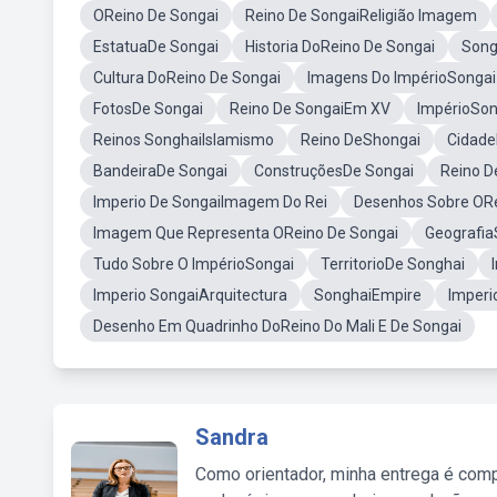
OReino De Songai
Reino De SongaiReligião Imagem
EstatuaDe Songai
Historia DoReino De Songai
Song
Cultura DoReino De Songai
Imagens Do ImpérioSongai
FotosDe Songai
Reino De SongaiEm XV
ImpérioSo
Reinos SonghaiIslamismo
Reino DeShongai
Cidade
BandeiraDe Songai
ConstruçõesDe Songai
Reino D
Imperio De SongaiImagem Do Rei
Desenhos Sobre ORe
Imagem Que Representa OReino De Songai
Geografia
Tudo Sobre O ImpérioSongai
TerritorioDe Songhai
Imperio SongaiArquitectura
SonghaiEmpire
Imperi
Desenho Em Quadrinho DoReino Do Mali E De Songai
Sandra
Como orientador, minha entrega é comp