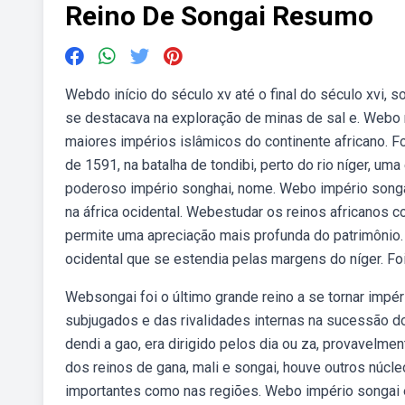
Reino De Songai Resumo
Webdo início do século xv até o final do século xvi, 
se destacava na exploração de minas de sal e. Webo 
maiores impérios islâmicos do continente africano. 
de 1591, na batalha de tondibi, perto do rio níger, u
poderoso império songhai, nome. Webo império songai
na áfrica ocidental. Webestudar os reinos africanos c
permite uma apreciação mais profunda do patrimônio.
ocidental que se estendia pelas margens do níger. Foi
Websongai foi o último grande reino a se tornar impér
subjugados e das rivalidades internas na sucessão d
dendi a gao, era dirigido pelos dia ou za, provavel
dos reinos de gana, mali e songai, houve outros núcle
importantes como nas regiões. Webo império songai es