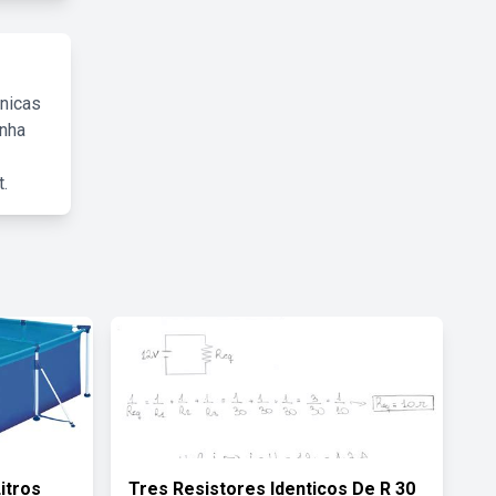
cnicas
inha
.
itros
Tres Resistores Identicos De R 30