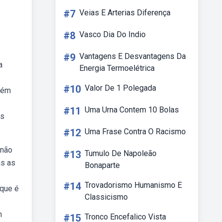
#7
Veias E Arterias Diferença
#8
Vasco Dia Do Indio
#9
Vantagens E Desvantagens Da
a
Energia Termoelétrica
#10
Valor De 1 Polegada
mbém
#11
Uma Urna Contem 10 Bolas
os
#12
Uma Frase Contra O Racismo
 não
#13
Tumulo De Napoleão
as as
Bonaparte
#14
Trovadorismo Humanismo E
 que é
Classicismo
m
#15
Tronco Encefalico Vista