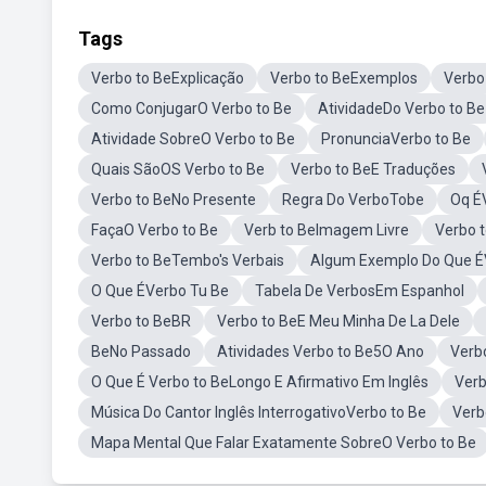
Tags
Verbo to BeExplicação
Verbo to BeExemplos
Verbo
Como ConjugarO Verbo to Be
AtividadeDo Verbo to Be
Atividade SobreO Verbo to Be
PronunciaVerbo to Be
Quais SãoOS Verbo to Be
Verbo to BeE Traduções
Verbo to BeNo Presente
Regra Do VerboTobe
Oq É
FaçaO Verbo to Be
Verb to BeImagem Livre
Verbo 
Verbo to BeTembo's Verbais
Algum Exemplo Do Que ÉV
O Que ÉVerbo Tu Be
Tabela De VerbosEm Espanhol
Verbo to BeBR
Verbo to BeE Meu Minha De La Dele
BeNo Passado
Atividades Verbo to Be5O Ano
Verb
O Que É Verbo to BeLongo E Afirmativo Em Inglês
Verb
Música Do Cantor Inglês InterrogativoVerbo to Be
Verb
Mapa Mental Que Falar Exatamente SobreO Verbo to Be