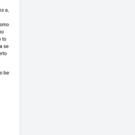
ês e,
 como
mo
o to
a se
erto
o be: