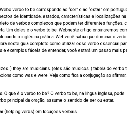
Webo verbo to be corresponde ao “ser” e ao “estar” em portugu
ctos de identidade, estados, características e localizações na
 repleto de verbos complexos que podem ter diferentes funções,
reta. Um deles é o verbo to be. Webneste artigo ensinaremos co
, colocando o inglês na prática. Webvocê sabia que dominar o verb
bra neste guia completo como utilizar esse verbo essencial par
as e exemplos fáceis de entender, você estará um passo mais p
zes. ) they are musicians. (eles são músicos. ) tabela do verbo t
exiona como was e were. Veja como fica a conjugação ao afirmar,
s. O que é o verbo to be? O verbo to be, na língua inglesa, pode
rbo principal da oração, assume o sentido de ser ou estar.
ar (helping verbs) em locuções verbais.