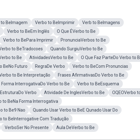
 to BeImagem
Verbo to BeImprimir
Verb to BeImagens
Verbo to BeEm Inglês
O Que ÉVerbo to Be
Verbo to BePara Imprimir
PronunciaVerbos to Be
Verbo to BeTradocoes
Quando SurgiuVerbo to Be
Verbo to Be
AtividadesVerbo to Be
O Que Faz ParteDo Verbo to 
to BeNo Futuro
RegraDe Verbo
Verbo to BeCom Pronuncias
erbo to Be Interpretação
Frases AfirmativasDo Verbo to Be
Forma InterrogativaDo Verbo to Be
Verbo to BeEsquema
EstruturaDo Verbo
Atividade De InglesVerbo to Be
OQEOVerbo t
o to BeNa Forma Interrogativa
o to Be9 Nao
Quando Usar Verbo to BeE Qunado Usar Do
o to BeInterrogative Com Tradução
VerboSer No Presente
Aula DeVerbo to Be