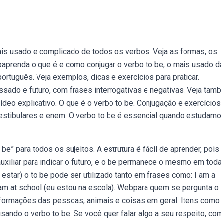
is usado e complicado de todos os verbos. Veja as formas, os
aprenda o que é e como conjugar o verbo to be, o mais usado d
ortuguês. Veja exemplos, dicas e exercícios para praticar.
sado e futuro, com frases interrogativas e negativas. Veja ta
ídeo explicativo. O que é o verbo to be. Conjugação e exercícios
estibulares e enem. O verbo to be é essencial quando estudam
be” para todos os sujeitos. A estrutura é fácil de aprender, pois
uxiliar para indicar o futuro, e o be permanece o mesmo em tod
estar) o to be pode ser utilizado tanto em frases como: I am a
I am at school (eu estou na escola). Webpara quem se pergunta o
informações das pessoas, animais e coisas em geral. Itens como
usando o verbo to be. Se você quer falar algo a seu respeito, co