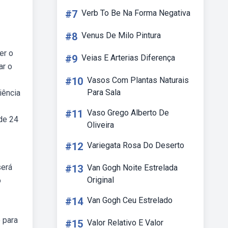
#7
Verb To Be Na Forma Negativa
#8
Venus De Milo Pintura
er o
#9
Veias E Arterias Diferença
ar o
#10
Vasos Com Plantas Naturais
Para Sala
iência
#11
Vaso Grego Alberto De
 de 24
Oliveira
#12
Variegata Rosa Do Deserto
será
#13
Van Gogh Noite Estrelada
Original
o
#14
Van Gogh Ceu Estrelado
 para
#15
Valor Relativo E Valor