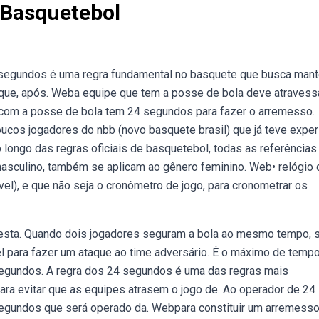
 Basquetebol
segundos é uma regra fundamental no basquete que busca mant
 que, após. Weba equipe que tem a posse de bola deve atravess
com a posse de bola tem 24 segundos para fazer o arremesso.
cos jogadores do nbb (novo basquete brasil) que já teve exper
 longo das regras oficiais de basquetebol, todas as referências
o masculino, também se aplicam ao gênero feminino. Web• relógio
el), e que não seja o cronômetro de jogo, para cronometrar os
 cesta. Quando dois jogadores seguram a bola ao mesmo tempo, 
el para fazer um ataque ao time adversário. É o máximo de temp
segundos. A regra dos 24 segundos é uma das regras mais
 para evitar que as equipes atrasem o jogo de. Ao operador de 24
egundos que será operado da. Webpara constituir um arremesso