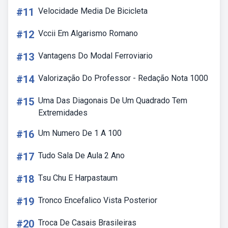
#11
Velocidade Media De Bicicleta
#12
Vccii Em Algarismo Romano
#13
Vantagens Do Modal Ferroviario
#14
Valorização Do Professor - Redação Nota 1000
#15
Uma Das Diagonais De Um Quadrado Tem
Extremidades
#16
Um Numero De 1 A 100
#17
Tudo Sala De Aula 2 Ano
#18
Tsu Chu E Harpastaum
#19
Tronco Encefalico Vista Posterior
#20
Troca De Casais Brasileiras