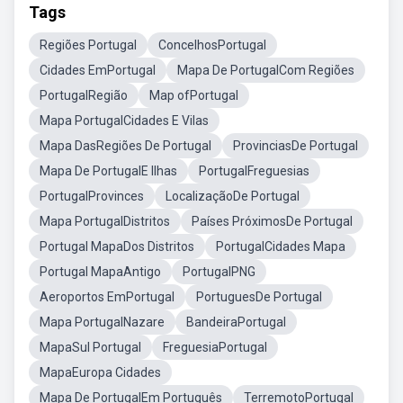
Tags
Regiões Portugal
ConcelhosPortugal
Cidades EmPortugal
Mapa De PortugalCom Regiões
PortugalRegião
Map ofPortugal
Mapa PortugalCidades E Vilas
Mapa DasRegiões De Portugal
ProvinciasDe Portugal
Mapa De PortugalE Ilhas
PortugalFreguesias
PortugalProvinces
LocalizaçãoDe Portugal
Mapa PortugalDistritos
Países PróximosDe Portugal
Portugal MapaDos Distritos
PortugalCidades Mapa
Portugal MapaAntigo
PortugalPNG
Aeroportos EmPortugal
PortuguesDe Portugal
Mapa PortugalNazare
BandeiraPortugal
MapaSul Portugal
FreguesiaPortugal
MapaEuropa Cidades
Mapa De PortugalEm Português
TerremotoPortugal