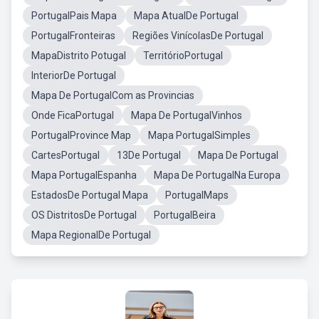
PortugalPais Mapa
Mapa AtualDe Portugal
PortugalFronteiras
Regiões VinícolasDe Portugal
MapaDistrito Potugal
TerritórioPortugal
InteriorDe Portugal
Mapa De PortugalCom as Provincias
Onde FicaPortugal
Mapa De PortugalVinhos
PortugalProvince Map
Mapa PortugalSimples
CartesPortugal
13De Portugal
Mapa De Portugal
Mapa PortugalEspanha
Mapa De PortugalNa Europa
EstadosDe Portugal Mapa
PortugalMaps
OS DistritosDe Portugal
PortugalBeira
Mapa RegionalDe Portugal