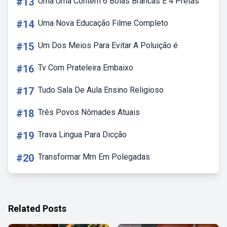
#13
Uma Urna Contem 6 Bolas Brancas E 4 Pretas
#14
Uma Nova Educação Filme Completo
#15
Um Dos Meios Para Evitar A Poluição é
#16
Tv Com Prateleira Embaixo
#17
Tudo Sala De Aula Ensino Religioso
#18
Três Povos Nômades Atuais
#19
Trava Lingua Para Dicção
#20
Transformar Mm Em Polegadas
Related Posts