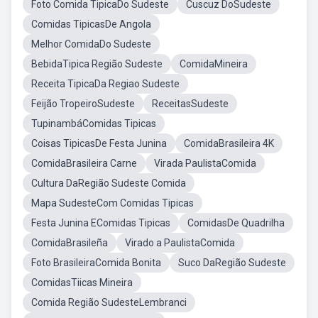
Foto Comida TipicaDo Sudeste
Cuscuz DoSudeste
Comidas TipicasDe Angola
Melhor ComidaDo Sudeste
BebidaTipica Região Sudeste
ComidaMineira
Receita TipicaDa Regiao Sudeste
Feijão TropeiroSudeste
ReceitasSudeste
TupinambáComidas Tipicas
Coisas TipicasDe Festa Junina
ComidaBrasileira 4K
ComidaBrasileira Carne
Virada PaulistaComida
Cultura DaRegião Sudeste Comida
Mapa SudesteCom Comidas Tipicas
Festa Junina EComidas Tipicas
ComidasDe Quadrilha
ComidaBrasileña
Virado a PaulistaComida
Foto BrasileiraComida Bonita
Suco DaRegião Sudeste
ComidasTiicas Mineira
Comida Região SudesteLembranci