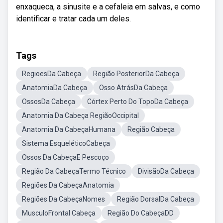
enxaqueca, a sinusite e a cefaleia em salvas, e como
identificar e tratar cada um deles.
Tags
RegioesDa Cabeça
Região PosteriorDa Cabeça
AnatomiaDa Cabeça
Osso AtrásDa Cabeça
OssosDa Cabeça
Córtex Perto Do TopoDa Cabeça
Anatomia Da Cabeça RegiãoOccipital
Anatomia Da CabeçaHumana
Região Cabeça
Sistema EsqueléticoCabeça
Ossos Da CabeçaE Pescoço
Região Da CabeçaTermo Técnico
DivisãoDa Cabeça
Regiões Da CabeçaAnatomia
Regiões Da CabeçaNomes
Região DorsalDa Cabeça
MusculoFrontal Cabeça
Região Do CabeçaDD