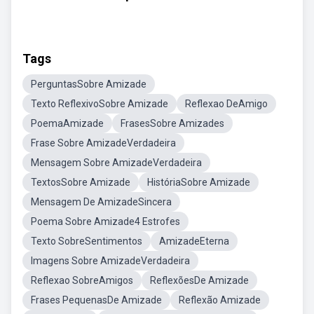
Tags
PerguntasSobre Amizade
Texto ReflexivoSobre Amizade
Reflexao DeAmigo
PoemaAmizade
FrasesSobre Amizades
Frase Sobre AmizadeVerdadeira
Mensagem Sobre AmizadeVerdadeira
TextosSobre Amizade
HistóriaSobre Amizade
Mensagem De AmizadeSincera
Poema Sobre Amizade4 Estrofes
Texto SobreSentimentos
AmizadeEterna
Imagens Sobre AmizadeVerdadeira
Reflexao SobreAmigos
ReflexõesDe Amizade
Frases PequenasDe Amizade
Reflexão Amizade