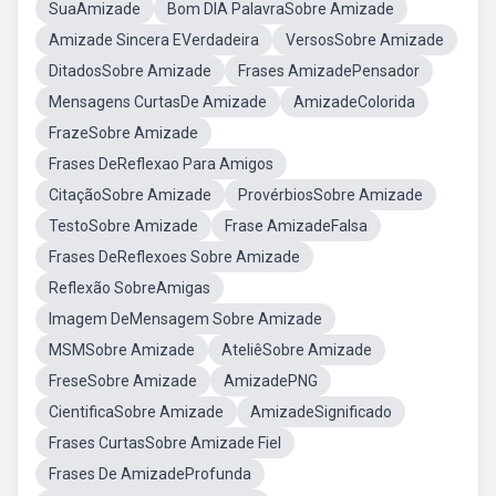
SuaAmizade
Bom DIA PalavraSobre Amizade
Amizade Sincera EVerdadeira
VersosSobre Amizade
DitadosSobre Amizade
Frases AmizadePensador
Mensagens CurtasDe Amizade
AmizadeColorida
FrazeSobre Amizade
Frases DeReflexao Para Amigos
CitaçãoSobre Amizade
ProvérbiosSobre Amizade
TestoSobre Amizade
Frase AmizadeFalsa
Frases DeReflexoes Sobre Amizade
Reflexão SobreAmigas
Imagem DeMensagem Sobre Amizade
MSMSobre Amizade
AteliêSobre Amizade
FreseSobre Amizade
AmizadePNG
CientificaSobre Amizade
AmizadeSignificado
Frases CurtasSobre Amizade Fiel
Frases De AmizadeProfunda