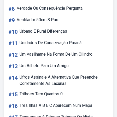
#8
Verdade Ou Consequência Pergunta
#9
Ventilador 50cm 8 Pas
#10
Urbano E Rural Diferenças
#11
Unidades De Conservação Paraná
#12
Um Vasilhame Na Forma De Um Cilindro
#13
Um Bilhete Para Um Amigo
#14
Ufrgs Assinale A Alternativa Que Preenche
Corretamente As Lacunas
#15
Trilhoes Tem Quantos 0
#16
Tres Ilhas A B E C Aparecem Num Mapa
Travesseiro é Ditongo Tritongo Ou Hiato