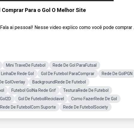
 Comprar Para o Gol O Melhor Site
Fala ai pessoal! Nesse video explico como você pode comprar ..
Mini TraveDe Futebol
Rede De Gol ParaFutsal
LinhaDe Rede Gol
Gol De Futebol ParaComprar
Rede De GolPGN
De GolOverlay
BackgroundRede De Futebol
ol
Futebol GolNa Rede Grif
TesturaRede De Futebol
 Gol2D
Gol De FutebolReciclavel
Como FazerRede De Gol
Rede De FutebolCom Suporte
Rede De FutebolSociety