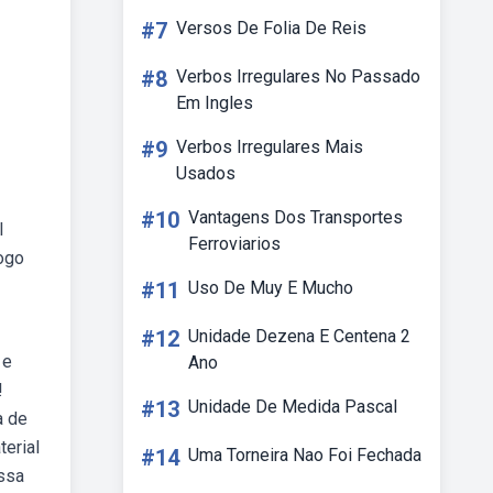
#7
Versos De Folia De Reis
#8
Verbos Irregulares No Passado
Em Ingles
#9
Verbos Irregulares Mais
Usados
#10
Vantagens Dos Transportes
l
Ferroviarios
jogo
#11
Uso De Muy E Mucho
#12
Unidade Dezena E Centena 2
 e
Ano
!
#13
Unidade De Medida Pascal
a de
erial
#14
Uma Torneira Nao Foi Fechada
essa