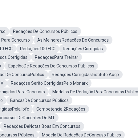
rso
Redações De Concursos Públicos
 Para Concurso
As MelhoresRedações De Concursos
10 FCC
Redações100 FCC
Redações Corrigidas
os Corrigidas
RedaçõesPara Treinar
s
EspelhoDe Redações De Concursos Públicos
ão De ConcursoPúblico
Redações CorrigidasInstituto Aocp
GV
Redaçõse Serão CorrigidasPelo Monark
iigidas Para Concurso
Modelos De Redação ParaConcursos Públic
co
BancasDe Concursos Públicos
igidasPela Ibfc
Competencia 2Redações
oncursos DeDocentes De MT
Redações DeNotas Boas Em Concursos
ncursos Públicos
Modelo De Radações DeConcuso Publico