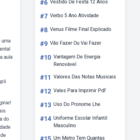
#6
Vestido De Festa 12 Anos
#7
Verbo 5 Ano Atividade
#8
Venus Filme Final Explicado
m uma
#9
Vão Fazer Ou Vai Fazer
ental
#10
Vantagem De Energia
a aula
Renovável
#11
Valores Das Notas Musicais
pli
#12
Vales Para Imprimir Pdf
inie!
#13
Uso Do Pronome Lhe
ais
#14
Uniforme Escolar Infantil
ta do
Masculino
idade
 de
#15
Um Metro Tem Quantas