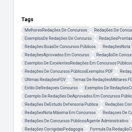
Tags
MelhoresRedações De Concursos
Redações De Concu
ExemplosDe Redações De Concurso
RedaçõesProntas
Redaçôes BoasDe Concursos Públicos
RedaçõesNota 
RedaçõesAprovados Em Concurso
RedaçãoDe Concurs
Exemplos De ExcelentesRedações Em Concursos Público
Redações De Concursos PúblicosExemplos PDF
Redaç
Ultimas RedaçõesFGV
Temas De RedaçõesMilitares F
Estilo DeRedaçoes Concurso
Exemplos De RedaçõesCor
Exemplo De Redações DeAprovados Em Concursos Públi
Redações DeEstudo Defensoria Publica
Redações Corr
RedaçõesNota Máxima Em Concursos
Redaçoes De C
Redações De Concursos PúblicosAgente Administrativo
Redações CorrigidasPedagogia
Formula Da RedaçãoCo