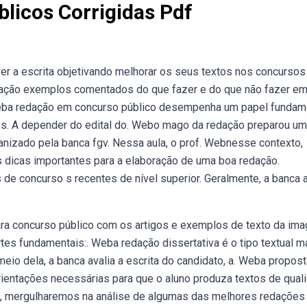
licos Corrigidas Pdf
r a escrita objetivando melhorar os seus textos nos concursos
cação exemplos comentados do que fazer e do que não fazer e
Weba redação em concurso público desempenha um papel fundam
s. A depender do edital do. Webo mago da redação preparou um
anizado pela banca fgv. Nessa aula, o prof. Webnesse contexto,
 dicas importantes para a elaboração de uma boa redação.
e concurso s recentes de nível superior. Geralmente, a banca a
ra concurso público com os artigos e exemplos de texto da imag
rtes fundamentais:. Weba redação dissertativa é o tipo textual m
meio dela, a banca avalia a escrita do candidato, a. Weba propos
rientações necessárias para que o aluno produza textos de qual
go, mergulharemos na análise de algumas das melhores redações