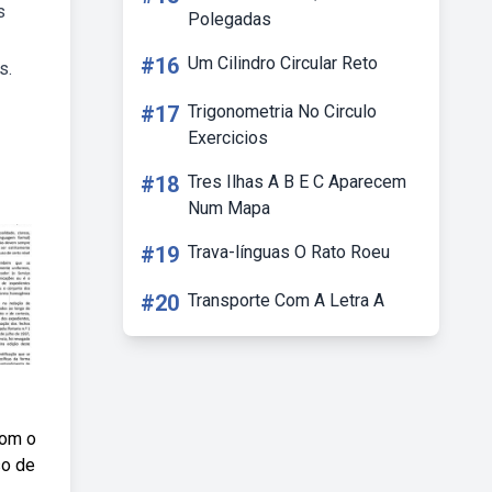
s
Polegadas
#16
Um Cilindro Circular Reto
s.
#17
Trigonometria No Circulo
Exercicios
#18
Tres Ilhas A B E C Aparecem
Num Mapa
#19
Trava-línguas O Rato Roeu
#20
Transporte Com A Letra A
com o
so de