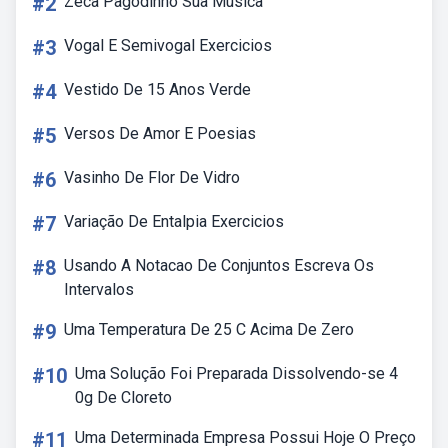
#2
Zeca Pagodinho Sua Musica
#3
Vogal E Semivogal Exercicios
#4
Vestido De 15 Anos Verde
#5
Versos De Amor E Poesias
#6
Vasinho De Flor De Vidro
#7
Variação De Entalpia Exercicios
#8
Usando A Notacao De Conjuntos Escreva Os
Intervalos
#9
Uma Temperatura De 25 C Acima De Zero
#10
Uma Solução Foi Preparada Dissolvendo-se 4
0g De Cloreto
#11
Uma Determinada Empresa Possui Hoje O Preço