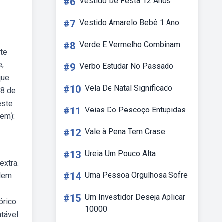
#6
Vestido De Festa 12 Anos
#7
Vestido Amarelo Bebê 1 Ano
#8
Verde E Vermelho Combinam
nte
e,
#9
Verbo Estudar No Passado
que
#10
Vela De Natal Significado
18 de
este
#11
Veias Do Pescoço Entupidas
nem):
#12
Vale à Pena Tem Crase
#13
Ureia Um Pouco Alta
extra.
#14
Uma Pessoa Orgulhosa Sofre
odem
#15
Um Investidor Deseja Aplicar
rico.
10000
tável