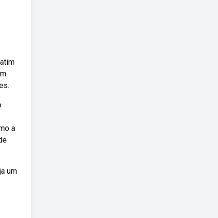
latim
em
es.
o
omo a
de
ja um