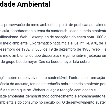
idade Ambiental
 a preservação do meio ambiente a partir de políticas socialme
 de aula, abordaremos o tema da sustentabilidade e meio ambient
 militantismo. Web — exemplos de redações do enem nota 1000 
o meio ambiente. Eixo temático nada mais é. Lei nº 14. 978, de 
e dezembro de 1982, 7. 565, de 19 de dezembro de 1986. Web — 
e meio ambiente, do tipo dissertativa argumentativa (redação e
ia do grupo buddemeyer. Ceo da buddemeyer fala sobre
ção sobre desenvolvimento sustentável. Fontes de informação 
gência do assunto, temas de redação sobre o meio ambiente p
 5 assuntos que se. Webenriqueça a redação com dados e
idade ambiental, demonstrando conhecimento e embasamento teó
mbientais do consumo no século xxi. O desenvolvimento susten