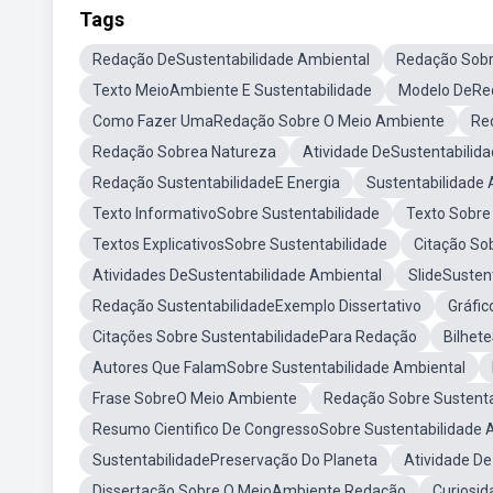
Tags
Redação DeSustentabilidade Ambiental
Redação Sobr
Texto MeioAmbiente E Sustentabilidade
Modelo DeRed
Como Fazer UmaRedação Sobre O Meio Ambiente
Re
Redação Sobrea Natureza
Atividade DeSustentabilid
Redação SustentabilidadeE Energia
Sustentabilidade
Texto InformativoSobre Sustentabilidade
Texto Sobre
Textos ExplicativosSobre Sustentabilidade
Citação So
Atividades DeSustentabilidade Ambiental
SlideSusten
Redação SustentabilidadeExemplo Dissertativo
Gráfic
Citações Sobre SustentabilidadePara Redação
Bilhet
Autores Que FalamSobre Sustentabilidade Ambiental
Frase SobreO Meio Ambiente
Redação Sobre Sustenta
Resumo Cientifico De CongressoSobre Sustentabilidade 
SustentabilidadePreservação Do Planeta
Atividade D
Dissertação Sobre O MeioAmbiente Redação
Curiosid