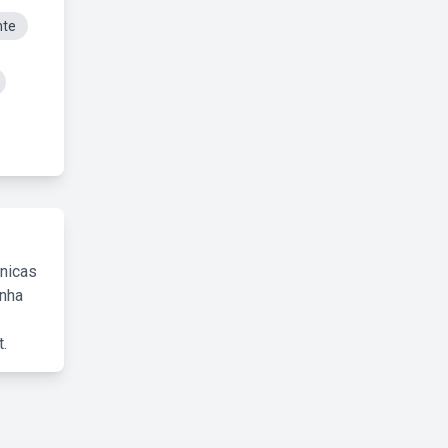
nte
cnicas
inha
.