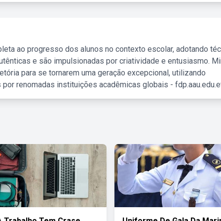
leta ao progresso dos alunos no contexto escolar, adotando té
tênticas e são impulsionadas por criatividade e entusiasmo. M
etória para se tornarem uma geração excepcional, utilizando
 por renomadas instituições acadêmicas globais - fdp.aau.edu.et
A Trabalho Tem Crase
Uniforme De Gala Da Mari