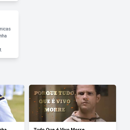
cnicas
inha
.
nha
Tudo Que é Vivo Morre