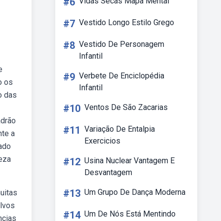
#6
Vidas Secas Mapa Mental
#7
Vestido Longo Estilo Grego
#8
Vestido De Personagem
Infantil
e
#9
Verbete De Enciclopédia
o os
Infantil
o das
#10
Ventos De São Zacarias
adrão
#11
Variação De Entalpia
nte a
Exercicios
tado
eza
#12
Usina Nuclear Vantagem E
Desvantagem
#13
Um Grupo De Dança Moderna
uitas
lvos
#14
Um De Nós Está Mentindo
ncias