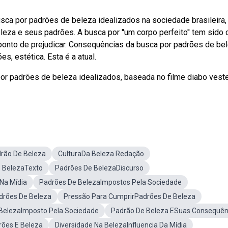
ca por padrões de beleza idealizados na sociedade brasileira
eza e seus padrões. A busca por ''um corpo perfeito'' tem sido 
ponto de prejudicar. Consequências da busca por padrões de be
s, estética. Esta é a atual.
 padrões de beleza idealizados, baseada no filme diabo vest
rão De Beleza
CulturaDa Beleza Redação
 BelezaTexto
Padrões De BelezaDiscurso
Na Mídia
Padrões De BelezaImpostos Pela Sociedade
drões De Beleza
Pressão Para CumprirPadrões De Beleza
BelezaImposto Pela Sociedade
Padrão De Beleza ESuas Consequên
ões E Beleza
Diversidade Na BelezaInfluencia Da Mídia