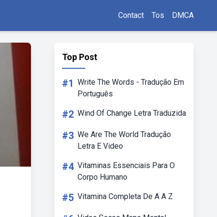
Contact
Tos
DMCA
Top Post
#1
Write The Words - Tradução Em
Português
#2
Wind Of Change Letra Traduzida
#3
We Are The World Tradução
Letra E Video
#4
Vitaminas Essenciais Para O
Corpo Humano
#5
Vitamina Completa De A A Z