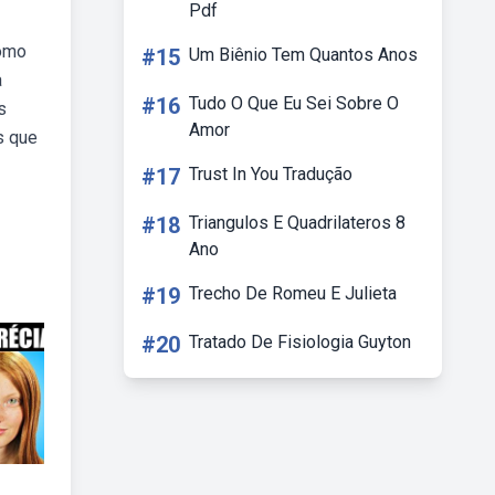
Pdf
como
#15
Um Biênio Tem Quantos Anos
a
#16
Tudo O Que Eu Sei Sobre O
s
Amor
s que
#17
Trust In You Tradução
#18
Triangulos E Quadrilateros 8
Ano
#19
Trecho De Romeu E Julieta
#20
Tratado De Fisiologia Guyton