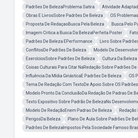
Padrões De BelezaProblema Satira
Atividade Adapta
Obras E LivrosSobre Padrões De Beleza
OS Problemas
Proposta De RedaçaoBusca Pela Beleza
Busca Pelo P
Imagem Critica a Busca Da BelezaPerfeita Poster
Fat
Padrões De Beleza EPerformance
Livro Sobre Padrõe
ConflitosDe Padrões De Beleza
Modelo De Desenvolvi
ExercíciosSobre Padrões De Beleza
Cultura Da Belez
Coisas Culturais Para Citar NaRedação Sobre Padrões De
Influência Da Mídia GinásticaE Padrões De Beleza
OS P
Tema De Redação Com TextoDe Apoio Sobre OS Padrões
Modelo Pronto Da ConclusãoDa Redação De Padrao De B
Texto Expositivo Sobre Padrão De BelezaNo Desenvolvim
Modelo De RedaçãoEnem Padrao De Beleza
Redação 
PerigosDa Beleza
Plano De Aula Sobre Padrões De Bel
Padrões De BelezaImpostos Pela Sociedade Famoso Brasi