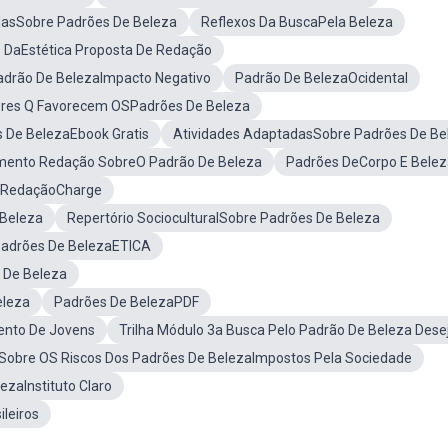
dasSobre Padrões De Beleza
Reflexos Da BuscaPela Beleza
 DaEstética Proposta De Redação
adrão De BelezaImpacto Negativo
Padrão De BelezaOcidental
ores Q Favorecem OSPadrões De Beleza
s De BelezaEbook Gratis
Atividades AdaptadasSobre Padrões De Be
mento Redação SobreO Padrão De Beleza
Padrões DeCorpo E Belez
a RedaçãoCharge
 Beleza
Repertório SocioculturalSobre Padrões De Beleza
adrões De BelezaETICA
 De Beleza
eleza
Padrões De BelezaPDF
ento De Jovens
Trilha Módulo 3a Busca Pelo Padrão De Beleza Dese
Sobre OS Riscos Dos Padrões De BelezaImpostos Pela Sociedade
ezaInstituto Claro
leiros