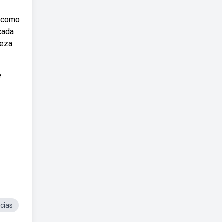
, como
cada
leza
e
cias