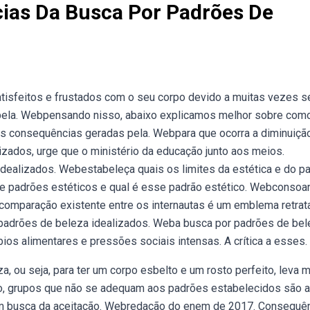
ias Da Busca Por Padrões De
tisfeitos e frustados com o seu corpo devido a muitas vezes s
pela. Webpensando nisso, abaixo explicamos melhor sobre com
as consequências geradas pela. Webpara que ocorra a diminuiçã
zados, urge que o ministério da educação junto aos meios.
ealizados. Webestabeleça quais os limites da estética e do p
e padrões estéticos e qual é esse padrão estético. Webconsoa
 comparação existente entre os internautas é um emblema retra
padrões de beleza idealizados. Weba busca por padrões de bel
ios alimentares e pressões sociais intensas. A crítica a esses.
ou seja, para ter um corpo esbelto e um rosto perfeito, leva m
, grupos que não se adequam aos padrões estabelecidos são a
em busca da aceitação. Webredação do enem de 2017. Consequê