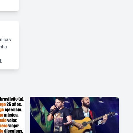
cnicas
inha
.