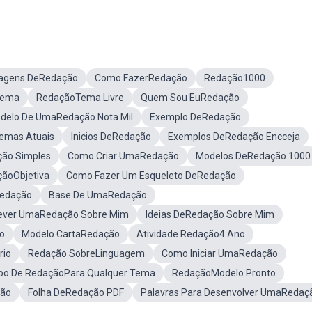
agens DeRedação
Como FazerRedação
Redação1000
Tema
RedaçãoTema Livre
Quem Sou EuRedação
delo De UmaRedação Nota Mil
Exemplo DeRedação
emas Atuais
Inicios DeRedação
Exemplos DeRedação Encceja
ção Simples
Como Criar UmaRedação
Modelos DeRedação 1000
ãoObjetiva
Como Fazer Um Esqueleto DeRedação
edação
Base De UmaRedação
ever UmaRedação Sobre Mim
Ideias DeRedação Sobre Mim
co
Modelo CartaRedação
Atividade Redação4 Ano
rio
Redação SobreLinguagem
Como Iniciar UmaRedação
po De RedaçãoPara Qualquer Tema
RedaçãoModelo Pronto
ção
Folha DeRedação PDF
Palavras Para Desenvolver UmaRedaç