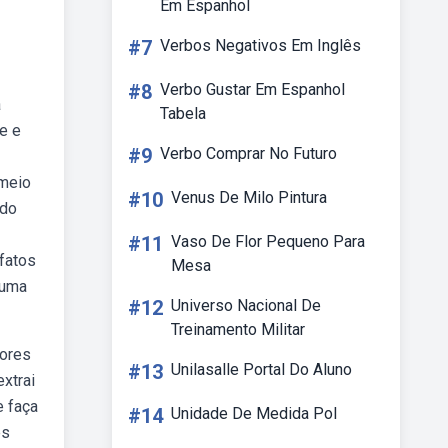
Em Espanhol
#7
Verbos Negativos Em Inglês
#8
Verbo Gustar Em Espanhol
a
Tabela
e e
#9
Verbo Comprar No Futuro
 meio
#10
Venus De Milo Pintura
ndo
#11
Vaso De Flor Pequeno Para
 fatos
Mesa
 uma
#12
Universo Nacional De
Treinamento Militar
sores
#13
Unilasalle Portal Do Aluno
xtrai
e faça
#14
Unidade De Medida Pol
es