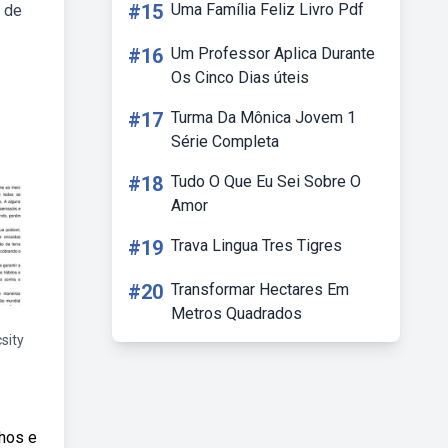
#15
Uma Família Feliz Livro Pdf
 de
#16
Um Professor Aplica Durante
Os Cinco Dias úteis
#17
Turma Da Mônica Jovem 1
Série Completa
#18
Tudo O Que Eu Sei Sobre O
Amor
#19
Trava Lingua Tres Tigres
#20
Transformar Hectares Em
Metros Quadrados
sity
lhos e