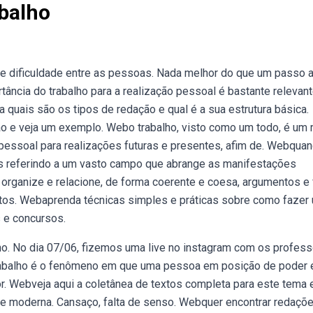
balho
e dificuldade entre as pessoas. Nada melhor do que um passo 
tância do trabalho para a realização pessoal é bastante relevant
 quais são os tipos de redação e qual é a sua estrutura básica.
ção e veja um exemplo. Webo trabalho, visto como um todo, é um
essoal para realizações futuras e presentes, afim de. Webqua
s referindo a um vasto campo que abrange as manifestações
e, organize e relacione, de forma coerente e coesa, argumentos e
extos. Webaprenda técnicas simples e práticas sobre como fazer
 e concursos.
lho. No dia 07/06, fizemos uma live no instagram com os profes
 trabalho é o fenômeno em que uma pessoa em posição de poder e
or. Webveja aqui a coletânea de textos completa para este tema 
ade moderna. Cansaço, falta de senso. Webquer encontrar redaçõ