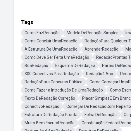
Tags
Como FazRedação
Modelo DeRedação Simples
Im
Como Concluir UmaRedação
RedaçãoPara Qualquer 
A Estrutura De UmaRedação
AprenderRedação
Mo
Como Deve Ser Feita UmaRedação
RedaçãoProntas T
BoaRedação
Esquema DeRedação
Partes DeReda
300 Conectivos ParaRedação
Redação4 Ano
Redaç
RedaçãoPara Concurso Público
Como Começar UmaR
Como Fazer a Introdução De UmaRedação
Como Escr
Texto DeRedação Correção
Placar SimplesE Em Bran
ConectivoRedação
Começar De RedaçãoCom Repertó
Estrutura DeRedação Pronta
Folha DeRedação
Cor
Muito Bem EscritoRedação
Constituição FederalReda