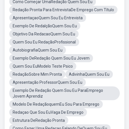
Como Começar UmaRedação Quem Sou Eu
Redação Pronta Para EntrevistaDe Emprego Com Título
ApresentaçaoQuem Sou Eu Entrevista
Exemplo De RedalçãoQuem Sou Eu
Objetivo Da RedacaoQuem Sou Eu
Quem Sou Eu RedaçãoProfissional
AutobiografiaQuem Sou Eu
Exemplo DeRedação Quem Sou Eu Jovem
Quem Sou EuModelo Teste Psico
RedaçãoSobre Mim Pronta
AdivinhaQuem Sou Eu
Apresentação ProfessorQuem Sou Eu
Exemplo De Redação Quem Sou Eu ParaEmprego
Jovem Aprendiz
Modelo De RedaçãoquemEu Sou Para Emprego
Redaçao Que Sou EuVaga De Emprego
Estrutura DeRedação Pronta
Como Fazer Uma Redaçao Falando DeQuem Sou Eu