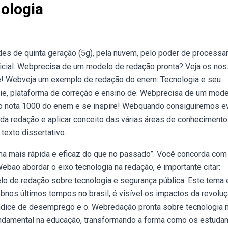
ologia
edes de quinta geração (5g), pela nuvem, pelo poder de process
ificial. Webprecisa de um modelo de redação pronta? Veja os no
e! Webveja um exemplo de redação do enem: Tecnologia e seu
inie, plataforma de correção e ensino de. Webprecisa de um mod
o nota 1000 do enem e se inspire! Webquando consiguiremos ev
a redação e aplicar conceito das várias áreas de conhecimento
texto dissertativo.
ma mais rápida e eficaz do que no passado”. Você concorda com
ebao abordar o eixo tecnologia na redação, é importante citar:
 de redação sobre tecnologia e segurança pública: Este tema 
bnos últimos tempos no brasil, é visível os impactos da revolu
ndice de desemprego e o. Webredação pronta sobre tecnologia 
ndamental na educação, transformando a forma como os estuda