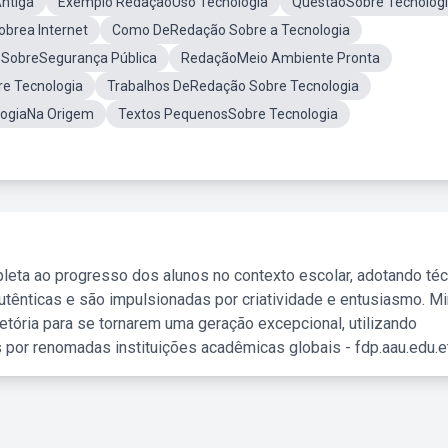
Antiga
Exemplo RedaçãoUso Tecnologia
QuestãoSobre Tecnolog
brea Internet
Como DeRedação Sobre a Tecnologia
SobreSegurança Pública
RedaçãoMeio Ambiente Pronta
e Tecnologia
Trabalhos DeRedação Sobre Tecnologia
logiaNa Origem
Textos PequenosSobre Tecnologia
leta ao progresso dos alunos no contexto escolar, adotando té
tênticas e são impulsionadas por criatividade e entusiasmo. M
etória para se tornarem uma geração excepcional, utilizando
 por renomadas instituições acadêmicas globais - fdp.aau.edu.et