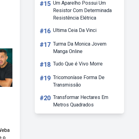
#15
Um Aparelho Possui Um
Resistor Com Determinada
Resistência Elétrica
#16
Ultima Ceia Da Vinci
#17
Turma Da Monica Jovem
Manga Online
#18
Tudo Que é Vivo Morre
#19
Tricomoníase Forma De
Transmissão
#20
Transformar Hectares Em
Metros Quadrados
 Weba
e o