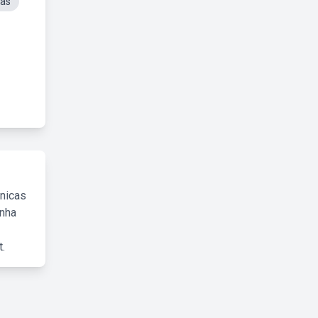
ias
cnicas
inha
.