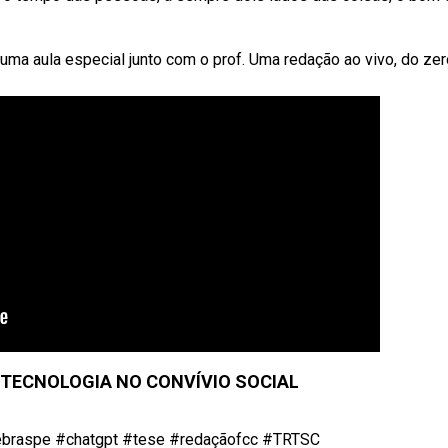
uma aula especial junto com o prof. Uma redação ao vivo, do zer
e TECNOLOGIA NO CONVÍVIO SOCIAL
ebraspe #chatgpt #tese #redaçãofcc #TRTSC