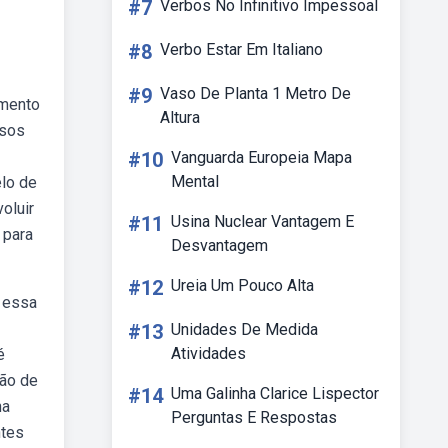
#7
Verbos No Infinitivo Impessoal
#8
Verbo Estar Em Italiano
#9
Vaso De Planta 1 Metro De
amento
Altura
ssos
#10
Vanguarda Europeia Mapa
Mental
elo de
oluir
#11
Usina Nuclear Vantagem E
 para
Desvantagem
#12
Ureia Um Pouco Alta
 essa
#13
Unidades De Medida
Atividades
é
ção de
#14
Uma Galinha Clarice Lispector
na
Perguntas E Respostas
ntes