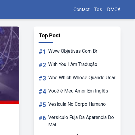
Contact
Tos
DMCA
Top Post
#1
Www Objetivas Com Br
#2
With You I Am Tradução
#3
Who Which Whose Quando Usar
#4
Você é Meu Amor Em Inglês
#5
Vesícula No Corpo Humano
#6
Versiculo Fuja Da Aparencia Do
Mal