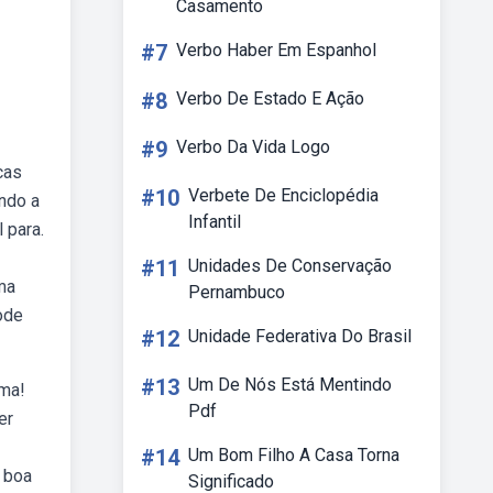
Casamento
#7
Verbo Haber Em Espanhol
#8
Verbo De Estado E Ação
#9
Verbo Da Vida Logo
cas
#10
Verbete De Enciclopédia
ndo a
Infantil
 para.
#11
Unidades De Conservação
ma
Pernambuco
ode
#12
Unidade Federativa Do Brasil
#13
Um De Nós Está Mentindo
ima!
Pdf
er
#14
Um Bom Filho A Casa Torna
a boa
Significado