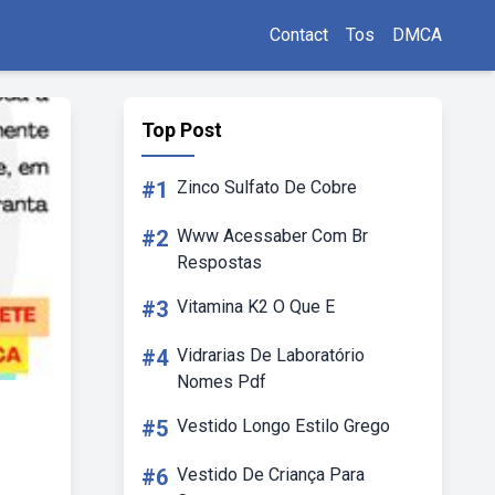
Contact
Tos
DMCA
Top Post
#1
Zinco Sulfato De Cobre
#2
Www Acessaber Com Br
Respostas
#3
Vitamina K2 O Que E
#4
Vidrarias De Laboratório
Nomes Pdf
#5
Vestido Longo Estilo Grego
#6
Vestido De Criança Para