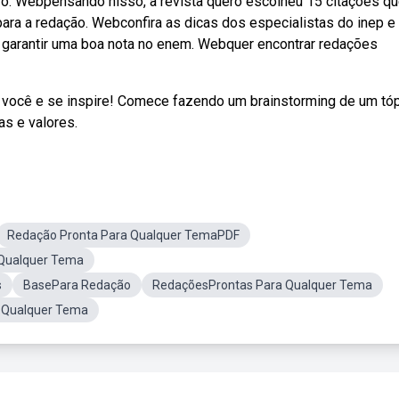
 o. Webpensando nisso, a revista quero escolheu 15 citações q
ara a redação. Webconfira as dicas dos especialistas do inep e 
 garantir uma boa nota no enem. Webquer encontrar redações
você e se inspire! Comece fazendo um brainstorming de um tó
as e valores.
Redação Pronta Para Qualquer TemaPDF
Qualquer Tema
s
BasePara Redação
RedaçõesProntas Para Qualquer Tema
 Qualquer Tema