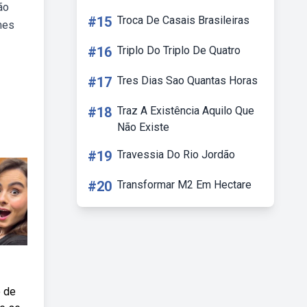
ão
#15
Troca De Casais Brasileiras
mes
#16
Triplo Do Triplo De Quatro
#17
Tres Dias Sao Quantas Horas
#18
Traz A Existência Aquilo Que
Não Existe
#19
Travessia Do Rio Jordão
#20
Transformar M2 Em Hectare
o de