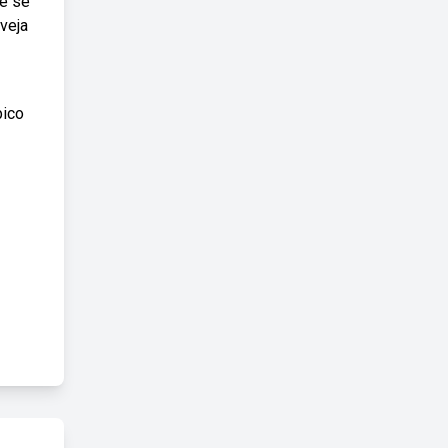
ue se
veja
pico