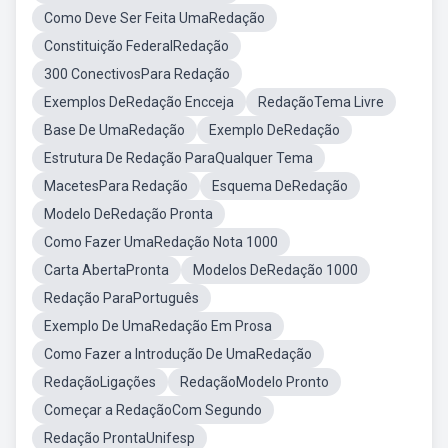
Como Deve Ser Feita UmaRedação
Constituição FederalRedação
300 ConectivosPara Redação
Exemplos DeRedação Encceja
RedaçãoTema Livre
Base De UmaRedação
Exemplo DeRedação
Estrutura De Redação ParaQualquer Tema
MacetesPara Redação
Esquema DeRedação
Modelo DeRedação Pronta
Como Fazer UmaRedação Nota 1000
Carta AbertaPronta
Modelos DeRedação 1000
Redação ParaPortuguês
Exemplo De UmaRedação Em Prosa
Como Fazer a Introdução De UmaRedação
RedaçãoLigações
RedaçãoModelo Pronto
Começar a RedaçãoCom Segundo
Redação ProntaUnifesp