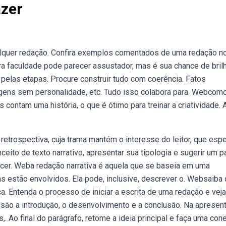
zer
lquer redação. Confira exemplos comentados de uma redação no
a faculdade pode parecer assustador, mas é sua chance de brilh
 pelas etapas. Procure construir tudo com coerência. Fatos
agens sem personalidade, etc. Tudo isso colabora para. Webcom
contam uma história, o que é ótimo para treinar a criatividade. 
u retrospectiva, cuja trama mantém o interesse do leitor, que esp
eito de texto narrativo, apresentar sua tipologia e sugerir um 
necer. Weba redação narrativa é aquela que se baseia em uma
 estão envolvidos. Ela pode, inclusive, descrever o. Websaiba 
ca. Entenda o processo de iniciar a escrita de uma redação e vej
são a introdução, o desenvolvimento e a conclusão. Na apresen
. Ao final do parágrafo, retome a ideia principal e faça uma con