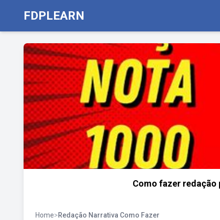
FDPLEARN
Como fazer redação p
Home
>
Redação Narrativa Como Fazer