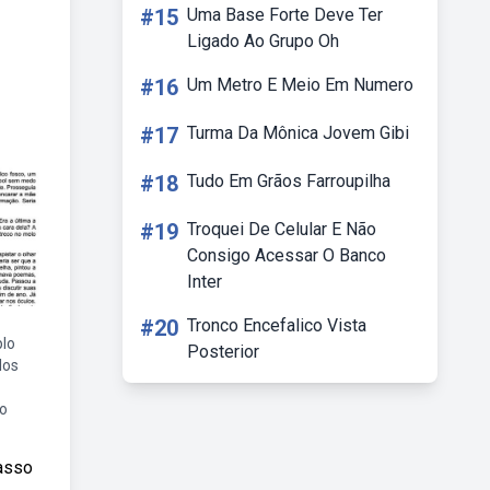
#15
Uma Base Forte Deve Ter
Ligado Ao Grupo Oh
#16
Um Metro E Meio Em Numero
#17
Turma Da Mônica Jovem Gibi
#18
Tudo Em Grãos Farroupilha
#19
Troquei De Celular E Não
Consigo Acessar O Banco
Inter
#20
Tronco Encefalico Vista
plo
Posterior
los
o
passo