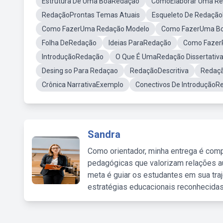
Estrutura De Uma BoaRedação
ComoElaborar Uma R
RedaçãoProntas Temas Atuais
Esqueleto De Redação
Como FazerUma Redação Modelo
Como FazerUma Bo
Folha DeRedação
Ideias ParaRedação
Como Fazer
IntroduçãoRedação
O Que É UmaRedação Dissertativ
Desing so Para Redaçao
RedaçãoDescritiva
Redaçã
Crônica NarrativaExemplo
Conectivos De IntroduçãoR
Sandra
Como orientador, minha entrega é comp
pedagógicas que valorizam relações au
meta é guiar os estudantes em sua traj
estratégias educacionais reconhecidas