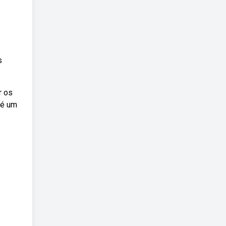
s
r os
 é um