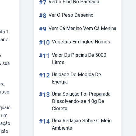
#7
Verbo Find No Passado
#8
Ver O Peso Desenho
#9
Vem Cá Menino Vem Cá Menina
ta 1.
ar e
#10
Vegetais Em Inglês Nomes
#11
Valor Da Piscina De 5000
o
Litros
A sua
#12
Unidade De Medida De
Energia
era
passo
#13
Uma Solução Foi Preparada
Dissolvendo-se 4 0g De
quais
Cloreto
a um
#14
Uma Redação Sobre O Meio
tação
Ambiente
exão