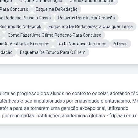
edação
O Que É UmaRedação
ComoEstudar Redação
Para Concurso
Esquema DeRedação
a Redacao Passo a Passo
Palavras Para IniciarRedação
Resumo No Notebook
Esqueleto De RedaçãoPara Qualquer Tema
a
Como FazerUma Otima Redacao Para Concurso
oDe Vestibular Exemplos
Texto Narrativo Romance
5 Dicas
edação
Esquema De Estudo Para O Enem
leta ao progresso dos alunos no contexto escolar, adotando té
tênticas e são impulsionadas por criatividade e entusiasmo. M
etória para se tornarem uma geração excepcional, utilizando
 por renomadas instituições acadêmicas globais - fdp.aau.edu.et