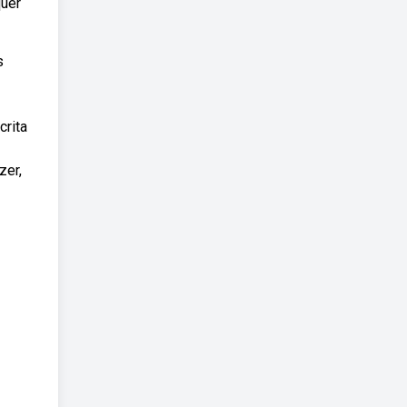
quer
s
crita
zer,