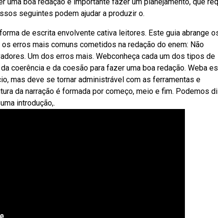
r uma boa redação é importante fazer um planejamento, que re
assos seguintes podem ajudar a produzir o.
rma de escrita envolvente cativa leitores. Este guia abrange o
a os erros mais comuns cometidos na redação do enem: Não
ivadores. Um dos erros mais. Webconheça cada um dos tipos de
a da coerência e da coesão para fazer uma boa redação. Weba es
ício, mas deve se tornar administrável com as ferramentas e
ura da narração é formada por começo, meio e fim. Podemos di
uma introdução,.