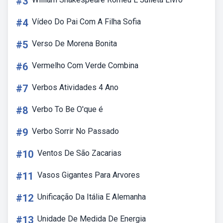
#3
#4
Vídeo Do Pai Com A Filha Sofia
#5
Verso De Morena Bonita
#6
Vermelho Com Verde Combina
#7
Verbos Atividades 4 Ano
#8
Verbo To Be O'que é
#9
Verbo Sorrir No Passado
#10
Ventos De São Zacarias
#11
Vasos Gigantes Para Arvores
#12
Unificação Da Itália E Alemanha
#13
Unidade De Medida De Energia