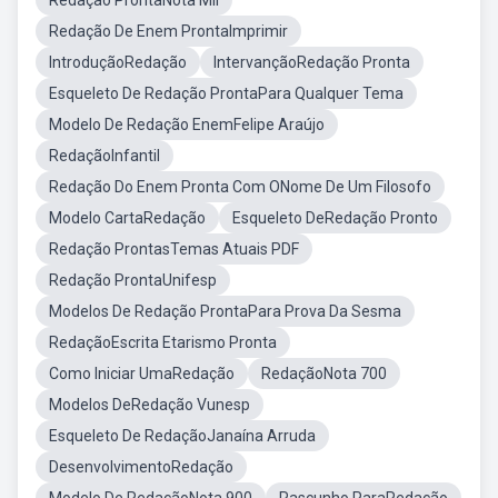
Redação ProntaNota Mil
Redação De Enem ProntaImprimir
IntroduçãoRedação
IntervançãoRedação Pronta
Esqueleto De Redação ProntaPara Qualquer Tema
Modelo De Redação EnemFelipe Araújo
RedaçãoInfantil
Redação Do Enem Pronta Com ONome De Um Filosofo
Modelo CartaRedação
Esqueleto DeRedação Pronto
Redação ProntasTemas Atuais PDF
Redação ProntaUnifesp
Modelos De Redação ProntaPara Prova Da Sesma
RedaçãoEscrita Etarismo Pronta
Como Iniciar UmaRedação
RedaçãoNota 700
Modelos DeRedação Vunesp
Esqueleto De RedaçãoJanaína Arruda
DesenvolvimentoRedação