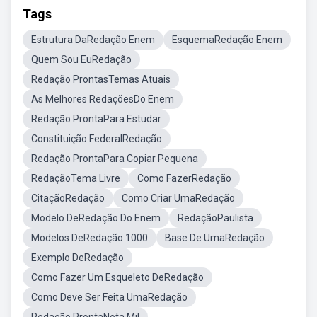
Tags
Estrutura DaRedação Enem
EsquemaRedação Enem
Quem Sou EuRedação
Redação ProntasTemas Atuais
As Melhores RedaçõesDo Enem
Redação ProntaPara Estudar
Constituição FederalRedação
Redação ProntaPara Copiar Pequena
RedaçãoTema Livre
Como FazerRedação
CitaçãoRedação
Como Criar UmaRedação
Modelo DeRedação Do Enem
RedaçãoPaulista
Modelos DeRedação 1000
Base De UmaRedação
Exemplo DeRedação
Como Fazer Um Esqueleto DeRedação
Como Deve Ser Feita UmaRedação