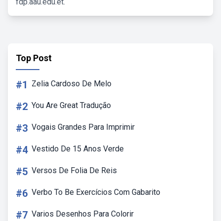
fdp.aau.edu.et.
Top Post
#1
Zelia Cardoso De Melo
#2
You Are Great Tradução
#3
Vogais Grandes Para Imprimir
#4
Vestido De 15 Anos Verde
#5
Versos De Folia De Reis
#6
Verbo To Be Exercícios Com Gabarito
#7
Varios Desenhos Para Colorir