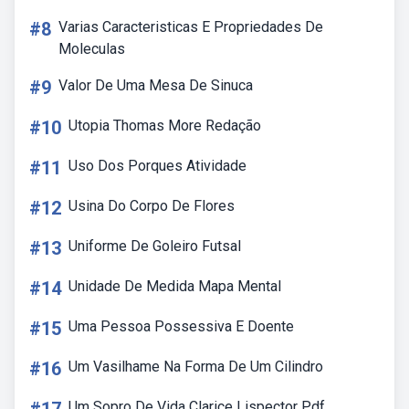
#8
Varias Caracteristicas E Propriedades De
Moleculas
#9
Valor De Uma Mesa De Sinuca
#10
Utopia Thomas More Redação
#11
Uso Dos Porques Atividade
#12
Usina Do Corpo De Flores
#13
Uniforme De Goleiro Futsal
#14
Unidade De Medida Mapa Mental
#15
Uma Pessoa Possessiva E Doente
#16
Um Vasilhame Na Forma De Um Cilindro
Um Sopro De Vida Clarice Lispector Pdf