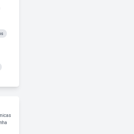
os
cnicas
inha