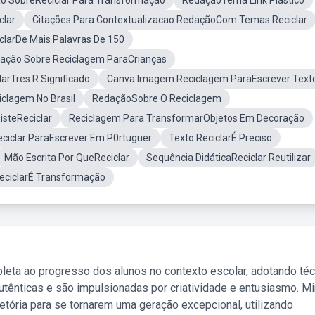
o SobreReciclar Para Transformaçao
RedaçãoTema Link Plástico
clar
Citações Para Contextualizacao RedaçãoCom Temas Reciclar
clarDe Mais Palavras De 150
ação Sobre Reciclagem ParaCrianças
larTres R Significado
Canva Imagem Reciclagem ParaEscrever Text
clagem No Brasil
RedaçãoSobre O Reciclagem
isteReciclar
Reciclagem Para TransformarObjetos Em Decoração
ciclar ParaEscrever Em P0rtuguer
Texto ReciclarÉ Preciso
Mão Escrita Por QueReciclar
Sequência DidáticaReciclar Reutilizar
eciclarÉ Transformação
leta ao progresso dos alunos no contexto escolar, adotando té
tênticas e são impulsionadas por criatividade e entusiasmo. M
etória para se tornarem uma geração excepcional, utilizando