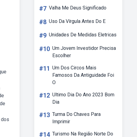
#7
Valha Me Deus Significado
#8
Uso Da Vírgula Antes Do E
#9
Unidades De Medidas Eletricas
#10
Um Jovem Investidor Precisa
Escolher
#11
Um Dos Circos Mais
que
Famosos Da Antiguidade Foi
O
a
#12
Ultimo Dia Do Ano 2023 Bom
de
Dia
 de
#13
Turma Do Chaves Para
l dos
Imprimir
#14
Turismo Na Região Norte Do