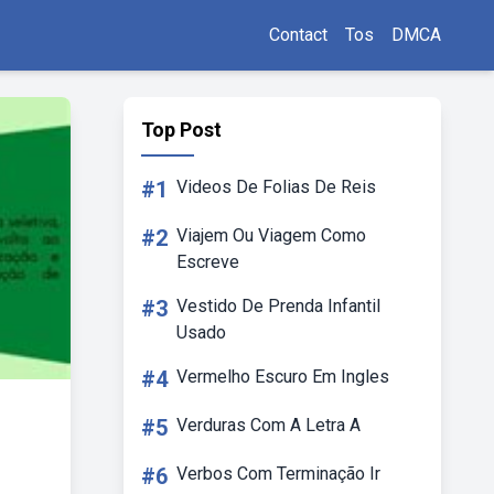
Contact
Tos
DMCA
Top Post
#1
Videos De Folias De Reis
#2
Viajem Ou Viagem Como
Escreve
#3
Vestido De Prenda Infantil
Usado
#4
Vermelho Escuro Em Ingles
#5
Verduras Com A Letra A
#6
Verbos Com Terminação Ir