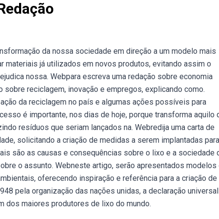
 Redação
ansformação da nossa sociedade em direção a um modelo mais
r materiais já utilizados em novos produtos, evitando assim o
prejudica nossa. Webpara escreva uma redação sobre economia
lo sobre reciclagem, inovação e empregos, explicando como.
ização da reciclagem no país e algumas ações possíveis para
cesso é importante, nos dias de hoje, porque transforma aquilo 
uzindo resíduos que seriam lançados na. Webredija uma carta de
dade, solicitando a criação de medidas a serem implantadas par
ais são as causas e consequências sobre o lixo e a sociedade 
sobre o assunto. Webneste artigo, serão apresentados modelos
bientais, oferecendo inspiração e referência para a criação de
48 pela organização das nações unidas, a declaração universa
um dos maiores produtores de lixo do mundo.