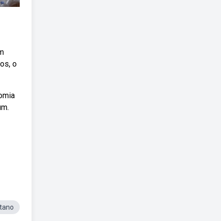
um
os, o
nomia
um.
etano