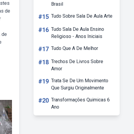
estes
Brasil
as de
#15
Tudo Sobre Sala De Aula Arte
r
#16
Tudo Sala De Aula Ensino
a de
Religioso - Anos Iniciais
e
#17
Tudo Que A De Melhor
#18
Trechos De Livros Sobre
Amor
#19
Trata Se De Um Movimento
Que Surgiu Originalmente
#20
Transformações Quimicas 6
Ano