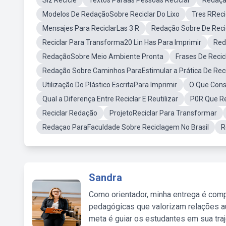
Slz Recicle
Textos Paraas Pessoas Reciclar
Redaça
Modelos De RedaçãoSobre Reciclar Do Lixo
Tres RReci
Mensajes Para ReciclarLas 3 R
Redação Sobre De Reci
Reciclar Para Transforma20 Lin Has Para Imprimir
Red
RedaçãoSobre Meio Ambiente Pronta
Frases De Recic
Redação Sobre Caminhos ParaEstimular a Prática De Reci
Utilização Do Plástico EscritaPara Imprimir
O Que Cons
Qual a Diferença Entre Reciclar E Reutilizar
P0R Que Re
Reciclar Redação
ProjetoReciclar Para Transformar
Redaçao ParaFaculdade Sobre Reciclagem No Brasil
R
Sandra
Como orientador, minha entrega é comp
pedagógicas que valorizam relações au
meta é guiar os estudantes em sua traj