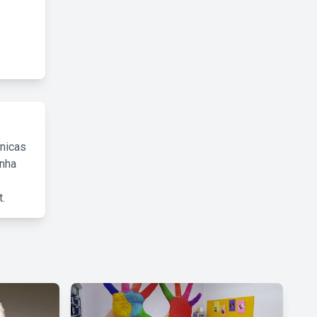
cnicas
inha
.