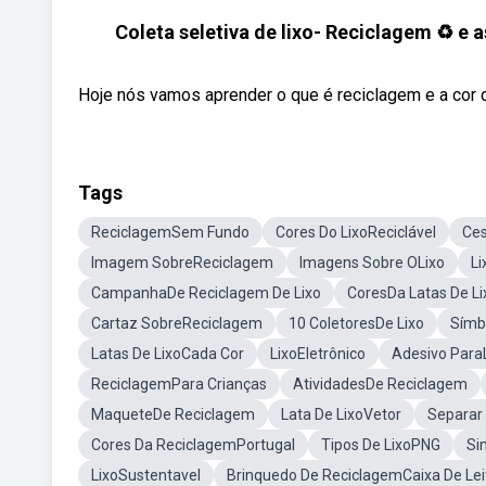
Coleta seletiva de lixo- Reciclagem ♻️ e
Hoje nós vamos aprender o que é reciclagem e a cor de
Tags
ReciclagemSem Fundo
Cores Do LixoReciclável
Ces
Imagem SobreReciclagem
Imagens Sobre OLixo
Li
CampanhaDe Reciclagem De Lixo
CoresDa Latas De Li
Cartaz SobreReciclagem
10 ColetoresDe Lixo
Símb
Latas De LixoCada Cor
LixoEletrônico
Adesivo Para
ReciclagemPara Crianças
AtividadesDe Reciclagem
MaqueteDe Reciclagem
Lata De LixoVetor
Separar
Cores Da ReciclagemPortugal
Tipos De LixoPNG
Si
LixoSustentavel
Brinquedo De ReciclagemCaixa De Lei