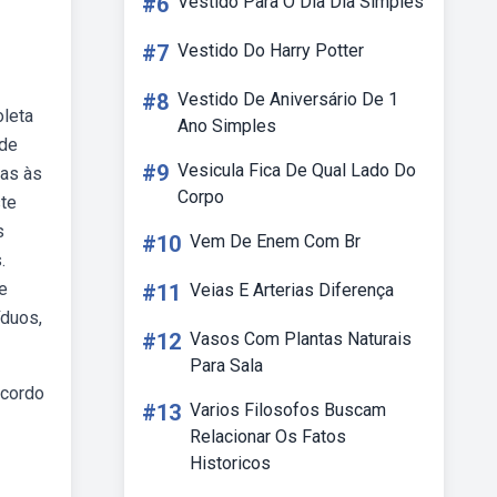
#6
Vestido Para O Dia Dia Simples
#7
Vestido Do Harry Potter
#8
Vestido De Aniversário De 1
oleta
Ano Simples
 de
#9
Vesicula Fica De Qual Lado Do
tas às
Corpo
ste
s
#10
Vem De Enem Com Br
.
e
#11
Veias E Arterias Diferença
íduos,
#12
Vasos Com Plantas Naturais
Para Sala
acordo
#13
Varios Filosofos Buscam
Relacionar Os Fatos
Historicos