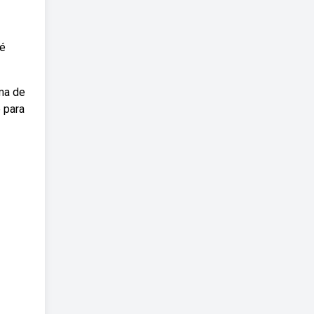
 é
rma de
e para