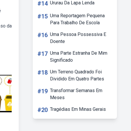
#14
Ururau Da Lapa Lenda
é
#15
Uma Reportagem Pequena
Para Trabalho De Escola
sso da
#16
Uma Pessoa Possessiva E
Doente
#17
Uma Parte Estranha De Mim
Significado
#18
Um Terreno Quadrado Foi
Dividido Em Quatro Partes
#19
Transformar Semanas Em
Meses
#20
Tragédias Em Minas Gerais