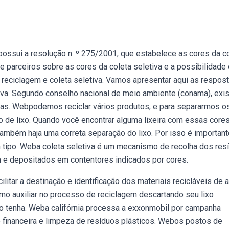
ssui a resolução n. º 275/2001, que estabelece as cores da c
e parceiros sobre as cores da coleta seletiva e a possibilidade
a reciclagem e coleta seletiva. Vamos apresentar aqui as respos
va. Segundo conselho nacional de meio ambiente (conama), exi
iras. Webpodemos reciclar vários produtos, e para separarmos o
o de lixo. Quando você encontrar alguma lixeira com essas cores
ambém haja uma correta separação do lixo. Por isso é important
um tipo. Weba coleta seletiva é um mecanismo de recolha dos res
 e depositados em contentores indicados por cores.
litar a destinação e identificação dos materiais recicláveis de 
mo auxiliar no processo de reciclagem descartando seu lixo
rio tenha. Weba califórnia processa a exxonmobil por campanha
 financeira e limpeza de resíduos plásticos. Webos postos de