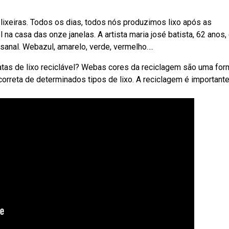
xeiras. Todos os dias, todos nós produzimos lixo após as
 na casa das onze janelas. A artista maria josé batista, 62 anos,
esanal. Webazul, amarelo, verde, vermelho….
latas de lixo reciclável? Webas cores da reciclagem são uma fo
 correta de determinados tipos de lixo. A reciclagem é important