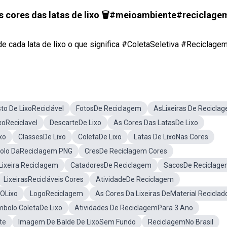
 as cores das latas de lixo 🗑#meioambiente#reciclage
 cada lata de lixo o que significa #ColetaSeletiva #Reciclagem 
to De LixoReciclável
FotosDe Reciclagem
AsLixeiras De Recicla
xoReciclavel
DescarteDe Lixo
As Cores Das LatasDe Lixo
xo
ClassesDe Lixo
ColetaDe Lixo
Latas De LixoNas Cores
olo DaReciclagem PNG
CresDe Reciclagem Cores
Lixeira Reciclagem
CatadoresDe Reciclagem
SacosDe Reciclag
LixeirasRecicláveis Cores
AtividadeDe Reciclagem
 OLixo
LogoReciclagem
As Cores Da Lixeiras DeMaterial Reciclad
mbolo ColetaDe Lixo
Atividades De ReciclagemPara 3 Ano
te
Imagem De Balde De LixoSem Fundo
ReciclagemNo Brasil