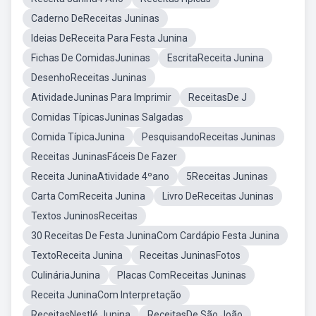
Caderno DeReceitas Juninas
Ideias DeReceita Para Festa Junina
Fichas De ComidasJuninas
EscritaReceita Junina
DesenhoReceitas Juninas
AtividadeJuninas Para Imprimir
ReceitasDe J
Comidas TípicasJuninas Salgadas
Comida TípicaJunina
PesquisandoReceitas Juninas
Receitas JuninasFáceis De Fazer
Receita JuninaAtividade 4ºano
5Receitas Juninas
Carta ComReceita Junina
Livro DeReceitas Juninas
Textos JuninosReceitas
30 Receitas De Festa JuninaCom Cardápio Festa Junina
TextoReceita Junina
Receitas JuninasFotos
CulináriaJunina
Placas ComReceitas Juninas
Receita JuninaCom Interpretação
ReceitasNestlé Junina
ReceitasDe São João