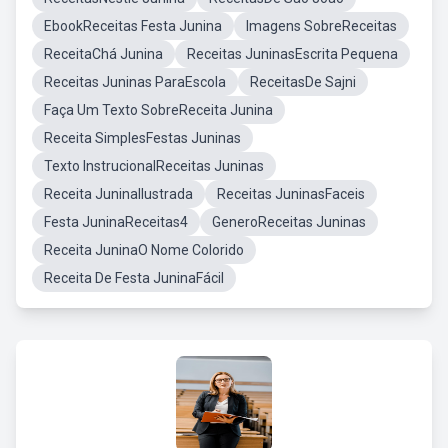
EbookReceitas Festa Junina
Imagens SobreReceitas
ReceitaChá Junina
Receitas JuninasEscrita Pequena
Receitas Juninas ParaEscola
ReceitasDe Sajni
Faça Um Texto SobreReceita Junina
Receita SimplesFestas Juninas
Texto InstrucionalReceitas Juninas
Receita JuninaIlustrada
Receitas JuninasFaceis
Festa JuninaReceitas4
GeneroReceitas Juninas
Receita JuninaO Nome Colorido
Receita De Festa JuninaFácil