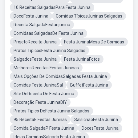
10 Receitas SalgadasPara Festa Junina
DoceFesta Junina
Comidas TípicasJuninas Salgadas
Receita SalgadaFestanjunina
Comidaas SalgadasDe Festa Junina
ProjetoReceita Junina
Festa JuninaMesa De Comidas
Pratos TípicosFesta Junina Salgadas
SalgadosFesta Junina
Festa JuninaFotos
MelhoresReceitas Festas Juninas
Mais Opções De ComidasSalgadas Festa Junina
Comidas Festa JuninaSal
BuffetFesta Junina
Site DeReceita De Festa Junina
Decoração Festa JuninaDIY
Pratos Tipico DeFesta Junina Salgados
95 ReceitaE Festas Juninas
SalsichãoFesta Junina
Comida SalgadaP Festa Junina
DocesFesta Junina
Ideias ComidasSalgada Festa Junina