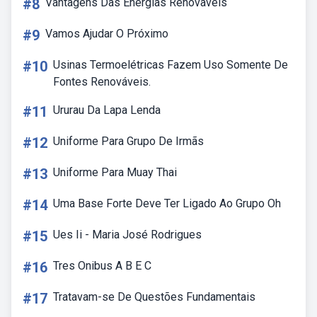
#8
Vantagens Das Energias Renovaveis
#9
Vamos Ajudar O Próximo
#10
Usinas Termoelétricas Fazem Uso Somente De
Fontes Renováveis.
#11
Ururau Da Lapa Lenda
#12
Uniforme Para Grupo De Irmãs
#13
Uniforme Para Muay Thai
#14
Uma Base Forte Deve Ter Ligado Ao Grupo Oh
#15
Ues Ii - Maria José Rodrigues
#16
Tres Onibus A B E C
#17
Tratavam-se De Questões Fundamentais