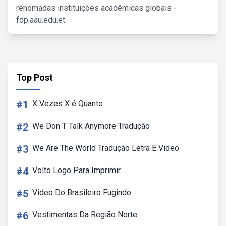
renomadas instituições acadêmicas globais -
fdp.aau.edu.et.
Top Post
#1
X Vezes X é Quanto
#2
We Don T Talk Anymore Tradução
#3
We Are The World Tradução Letra E Video
#4
Volto Logo Para Imprimir
#5
Video Do Brasileiro Fugindo
#6
Vestimentas Da Região Norte