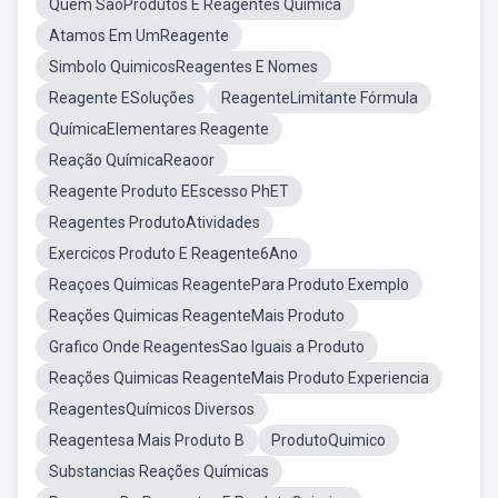
Quem SaoProdutos E Reagentes Quimica
Atamos Em UmReagente
Simbolo QuimicosReagentes E Nomes
Reagente ESoluções
ReagenteLimitante Fórmula
QuímicaElementares Reagente
Reação QuímicaReaoor
Reagente Produto EEscesso PhET
Reagentes ProdutoAtividades
Exercicos Produto E Reagente6Ano
Reaçoes Quimicas ReagentePara Produto Exemplo
Reações Quimicas ReagenteMais Produto
Grafico Onde ReagentesSao Iguais a Produto
Reações Quimicas ReagenteMais Produto Experiencia
ReagentesQuímicos Diversos
Reagentesa Mais Produto B
ProdutoQuimico
Substancias Reações Químicas