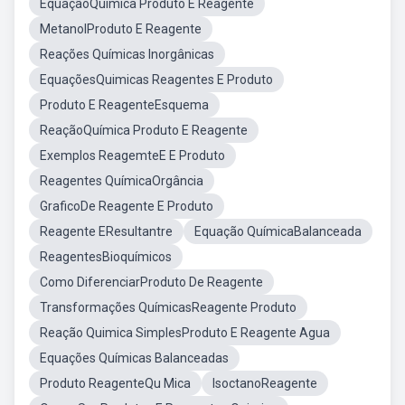
EquaçãoQuimica Produto E Reagente
MetanolProduto E Reagente
Reações Químicas Inorgânicas
EquaçõesQuimicas Reagentes E Produto
Produto E ReagenteEsquema
ReaçãoQuímica Produto E Reagente
Exemplos ReagemteE E Produto
Reagentes QuímicaOrgância
GraficoDe Reagente E Produto
Reagente EResultantre
Equação QuímicaBalanceada
ReagentesBioquímicos
Como DiferenciarProduto De Reagente
Transformações QuímicasReagente Produto
Reação Quimica SimplesProduto E Reagente Agua
Equações Químicas Balanceadas
Produto ReagenteQu Mica
IsoctanoReagente