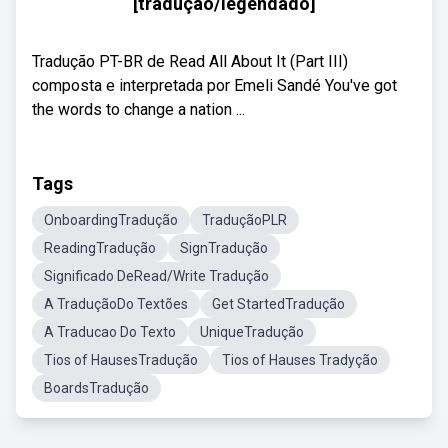
[tradução/legendado]
Tradução PT-BR de Read All About It (Part III)
composta e interpretada por Emeli Sandé You've got
the words to change a nation ...
Tags
OnboardingTradução
TraduçãoPLR
ReadingTradução
SignTradução
Significado DeRead/Write Tradução
A TraduçãoDo Textões
Get StartedTradução
A Traducao Do Texto
UniqueTradução
Tios of HausesTradução
Tios of Hauses Tradyção
BoardsTradução