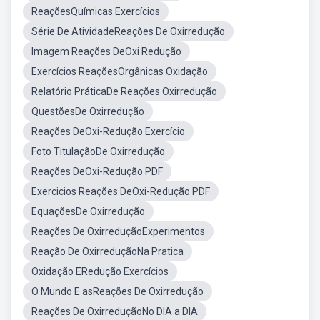
ReaçõesQuímicas Exercícios
Série De AtividadeReações De Oxirredução
Imagem Reações DeOxi Redução
Exercícios ReaçõesOrgânicas Oxidação
Relatório PráticaDe Reações Oxirredução
QuestõesDe Oxirredução
Reações DeOxi-Redução Exercício
Foto TitulaçãoDe Oxirredução
Reações DeOxi-Redução PDF
Exercicios Reações DeOxi-Redução PDF
EquaçõesDe Oxirredução
Reações De OxirreduçãoExperimentos
Reação De OxirreduçãoNa Pratica
Oxidação ERedução Exercícios
O Mundo E asReações De Oxirredução
Reações De OxirreduçãoNo DIA a DIA