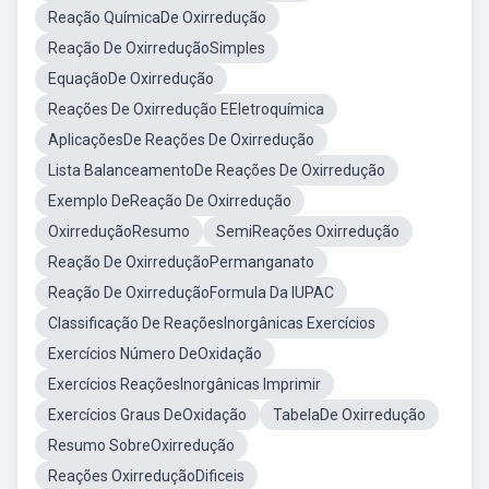
Reação QuímicaDe Oxirredução
Reação De OxirreduçãoSimples
EquaçãoDe Oxirredução
Reações De Oxirredução EEletroquímica
AplicaçõesDe Reações De Oxirredução
Lista BalanceamentoDe Reações De Oxirredução
Exemplo DeReação De Oxirredução
OxirreduçãoResumo
SemiReações Oxirredução
Reação De OxirreduçãoPermanganato
Reação De OxirreduçãoFormula Da IUPAC
Classificação De ReaçõesInorgânicas Exercícios
Exercícios Número DeOxidação
Exercícios ReaçõesInorgânicas Imprimir
Exercícios Graus DeOxidação
TabelaDe Oxirredução
Resumo SobreOxirredução
Reações OxirreduçãoDificeis