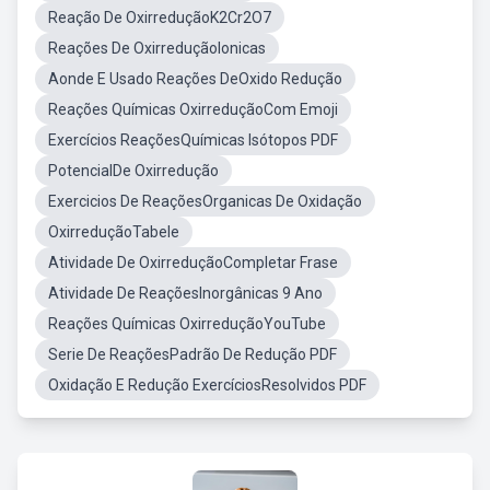
Reação De OxirreduçãoK2Cr2O7
Reações De OxirreduçãoIonicas
Aonde E Usado Reações DeOxido Redução
Reações Químicas OxirreduçãoCom Emoji
Exercícios ReaçõesQuímicas Isótopos PDF
PotencialDe Oxirredução
Exercicios De ReaçõesOrganicas De Oxidação
OxirreduçãoTabele
Atividade De OxirreduçãoCompletar Frase
Atividade De ReaçõesInorgânicas 9 Ano
Reações Químicas OxirreduçãoYouTube
Serie De ReaçõesPadrão De Redução PDF
Oxidação E Redução ExercíciosResolvidos PDF